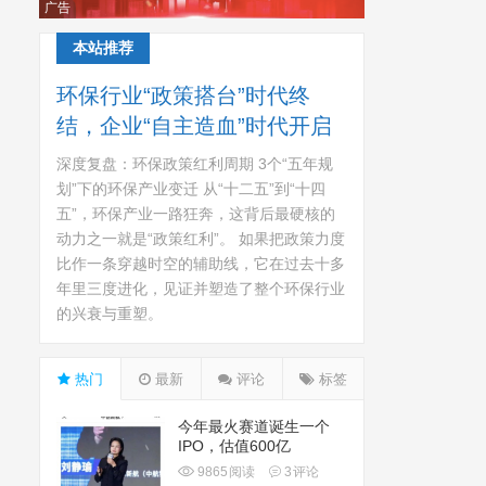
广告
本站推荐
环保行业“政策搭台”时代终
结，企业“自主造血”时代开启
深度复盘：环保政策红利周期 3个“五年规
划”下的环保产业变迁 从“十二五”到“十四
五”，环保产业一路狂奔，这背后最硬核的
动力之一就是“政策红利”。 如果把政策力度
比作一条穿越时空的辅助线，它在过去十多
年里三度进化，见证并塑造了整个环保行业
的兴衰与重塑。
热门
最新
评论
标签
今年最火赛道诞生一个
IPO，估值600亿
9865
阅读
3
评论