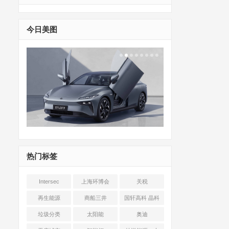
今日美图
热门标签
Intersec
上海环博会
关税
Shanghai
再生能源
商船三井
国轩高科 晶科
能源 光伏+储能
垃圾分类
太阳能
奥迪