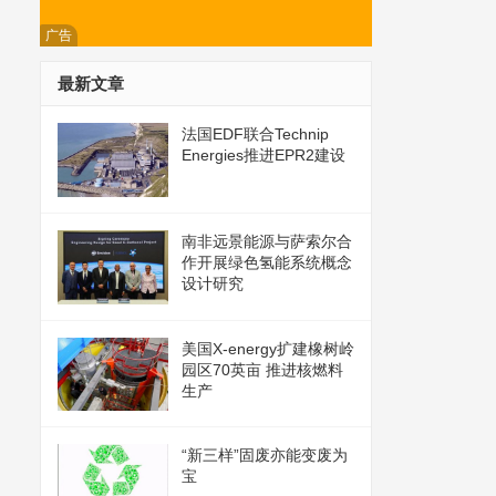
广告
最新文章
法国EDF联合Technip
Energies推进EPR2建设
南非远景能源与萨索尔合
作开展绿色氢能系统概念
设计研究
美国X-energy扩建橡树岭
园区70英亩 推进核燃料
生产
“新三样”固废亦能变废为
宝