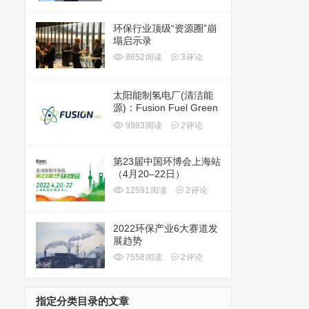
环保行业顶级“资源圈”崩
塌启示录
8652
阅读
3
评论
太阳能制氢电厂(清洁能
源)：Fusion Fuel Green
plc(HTOO)
9983
阅读
2
评论
第23届中国环博会上海站
（4月20–22日）
12591
阅读
2
评论
2022环保产业6大赛道发
展趋势
7558
阅读
2
评论
指定分类目录的文章