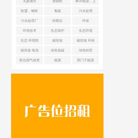
无废城市
智能柜
林洋能源，上
海舜华新能源
欧盟，钢铁
氢能
污水处理
污水处理厂
特斯拉
环保
环境技术
生态保护
生态环境
生态 环境部
碳排放
碳排放 环保
碳排放 电池
绿色低碳
绿色转型
联合国气候变
能源
西门子能源
化框架公约