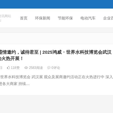
资讯网站
首页
环保新闻
节能环保
电动汽车
企业
山
盛情邀约，诚待君至 | 2025鸿威・世界水科技博览会武汉
动火热开展！
3日
118
赞
2583
阅读
0
评论
鸿威·世界水科技博览会 武汉展 观众及展商邀约活动正在火热进行中 深入
进各大商家 持续…