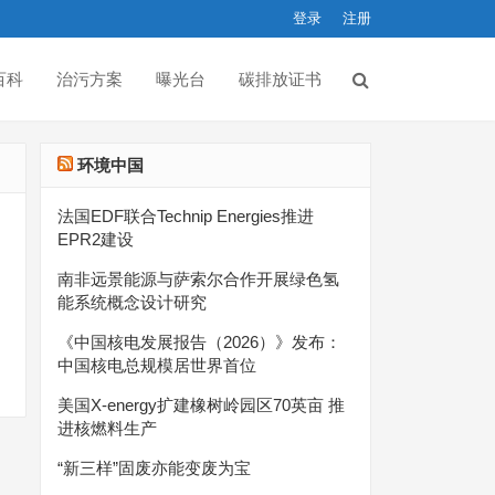
登录
注册
百科
治污方案
曝光台
碳排放证书
环境中国
法国EDF联合Technip Energies推进
EPR2建设
南非远景能源与萨索尔合作开展绿色氢
能系统概念设计研究
《中国核电发展报告（2026）》发布：
中国核电总规模居世界首位
美国X-energy扩建橡树岭园区70英亩 推
进核燃料生产
“新三样”固废亦能变废为宝