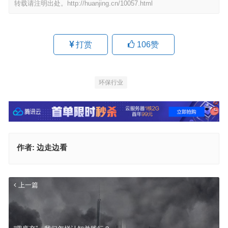
转载请注明出处。
http://huanjing.cn/10057.html
打赏
106
赞
环保行业
作者:
边走边看
上一篇