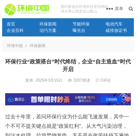
国内垂直的环境科技资讯网站
菜单
绿水青山就是金山银山
首页
环保新闻
节能环保
电动汽车
企业百科
治污方案
曝光台
碳排放证书
环境中国
环保新闻
环保行业“政策搭台”时代终结，企业“自主造血”时代
开启
发布: 2025年3月15日
3207
阅读
0
评论
过去十年里，若问环保行业为什么能飞速发展，其中一
个不可不提关键点就是“政策红利”。从大气污染治理，
到污水处理、垃圾焚烧发电，无不是在政策扶持下遍地