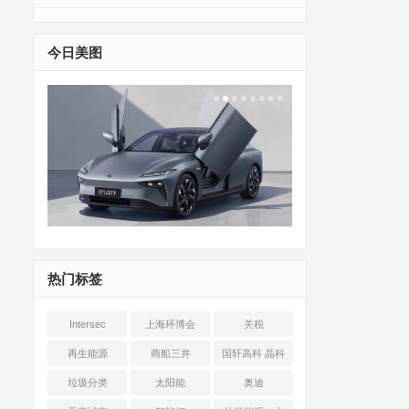
今日美图
热门标签
Intersec
上海环博会
关税
Shanghai
再生能源
商船三井
国轩高科 晶科
能源 光伏+储能
垃圾分类
太阳能
奥迪