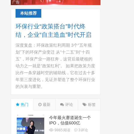
广告
本站推荐
环保行业“政策搭台”时代终
结，企业“自主造血”时代开启
深度复盘：环保政策红利周期 3个“五年规
划”下的环保产业变迁 从“十二五”到“十四
五”，环保产业一路狂奔，这背后最硬核的
动力之一就是“政策红利”。 如果把政策力度
比作一条穿越时空的辅助线，它在过去十多
年里三度进化，见证并塑造了整个环保行业
的兴衰与重塑。
热门
最新
评论
标签
今年最火赛道诞生一个
IPO，估值600亿
9865
阅读
3
评论