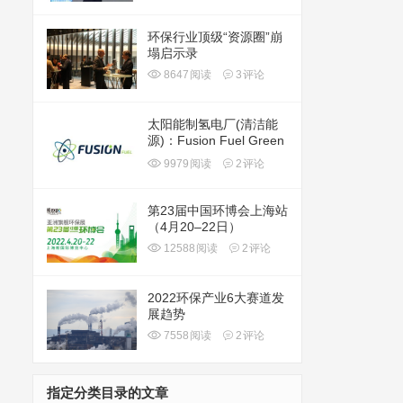
环保行业顶级“资源圈”崩
塌启示录
8647
阅读
3
评论
太阳能制氢电厂(清洁能
源)：Fusion Fuel Green
plc(HTOO)
9979
阅读
2
评论
第23届中国环博会上海站
（4月20–22日）
12588
阅读
2
评论
2022环保产业6大赛道发
展趋势
7558
阅读
2
评论
指定分类目录的文章