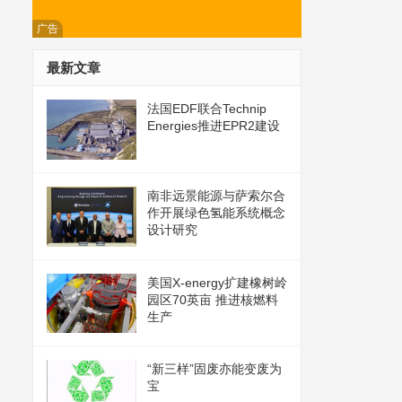
广告
最新文章
法国EDF联合Technip
Energies推进EPR2建设
南非远景能源与萨索尔合
作开展绿色氢能系统概念
设计研究
美国X-energy扩建橡树岭
园区70英亩 推进核燃料
生产
“新三样”固废亦能变废为
宝