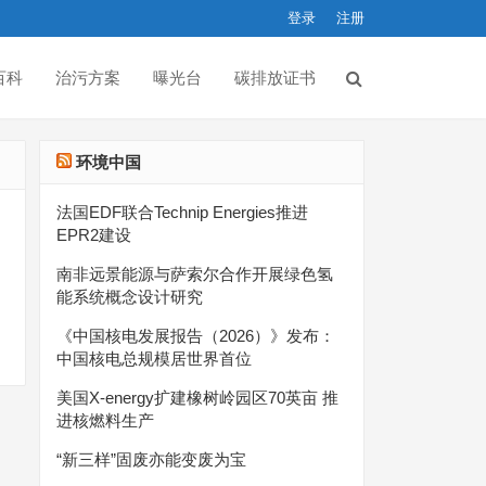
登录
注册
百科
治污方案
曝光台
碳排放证书
环境中国
法国EDF联合Technip Energies推进
EPR2建设
南非远景能源与萨索尔合作开展绿色氢
能系统概念设计研究
《中国核电发展报告（2026）》发布：
中国核电总规模居世界首位
美国X-energy扩建橡树岭园区70英亩 推
进核燃料生产
“新三样”固废亦能变废为宝