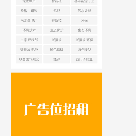
无废城市
智能柜
林洋能源，上
海舜华新能源
欧盟，钢铁
氢能
污水处理
污水处理厂
特斯拉
环保
环境技术
生态保护
生态环境
生态 环境部
碳排放
碳排放 环保
碳排放 电池
绿色低碳
绿色转型
联合国气候变
能源
西门子能源
化框架公约