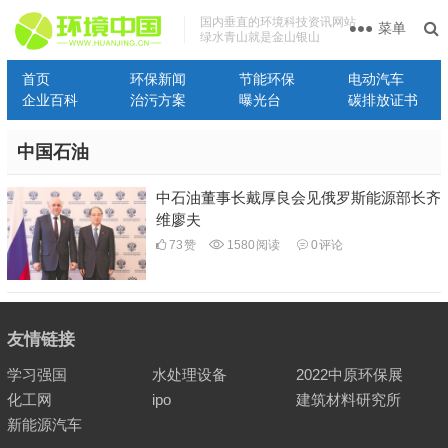
国内垂直的环境科技资讯网站
菜单
绿水青山就是金山银山
首页
环保新闻
节能环保
电动汽车
企业百科
治污方案
曝光台
碳排放证书
中国石油
中石油董事长戴厚良会见俄罗斯能源部长齐
维廖夫
73
赞
1580
阅读
0
评论
友情链接
学习强国
水处理设备
2022中原环保展
化工网
ipo
建筑材料研究所
新能源汽车