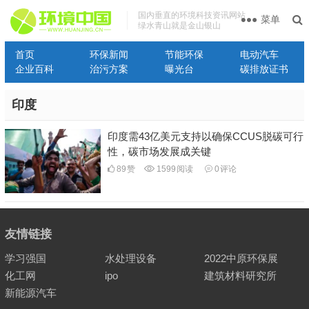
国内垂直的环境科技资讯网站
菜单
绿水青山就是金山银山
首页
环保新闻
节能环保
电动汽车
企业百科
治污方案
曝光台
碳排放证书
印度
印度需43亿美元支持以确保CCUS脱碳可行
性，碳市场发展成关键
89
赞
1599
阅读
0
评论
友情链接
学习强国
水处理设备
2022中原环保展
化工网
ipo
建筑材料研究所
新能源汽车