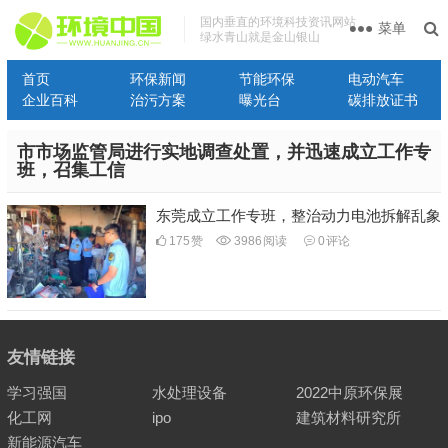
国内垂直的环境科技资讯网站
菜单
绿水青山就是金山银山
首页
环保新闻
节能环保
电动汽车
企业百科
治污方案
曝光台
碳排放证书
市市场监管局进行实地调查处置，并迅速成立工作专
班，召集工信
东莞成立工作专班，整治动力电池拆解乱象
175
赞
3986
阅读
0
评论
友情链接
学习强国
水处理设备
2022中原环保展
化工网
ipo
建筑材料研究所
新能源汽车