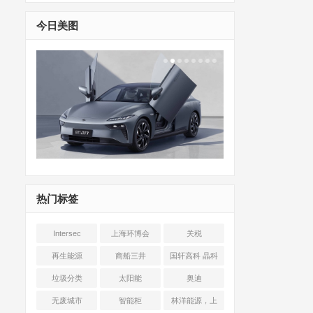
今日美图
热门标签
Intersec
上海环博会
关税
Shanghai
再生能源
商船三井
国轩高科 晶科
能源 光伏+储能
垃圾分类
太阳能
奥迪
无废城市
智能柜
林洋能源，上