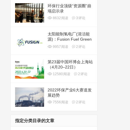
环保行业顶级“资源圈”崩
塌启示录
8632
阅读
3
评论
太阳能制氢电厂(清洁能
源)：Fusion Fuel Green
plc(HTOO)
9957
阅读
2
评论
第23届中国环博会上海站
（4月20–22日）
12580
阅读
2
评论
2022环保产业6大赛道发
展趋势
7556
阅读
2
评论
指定分类目录的文章