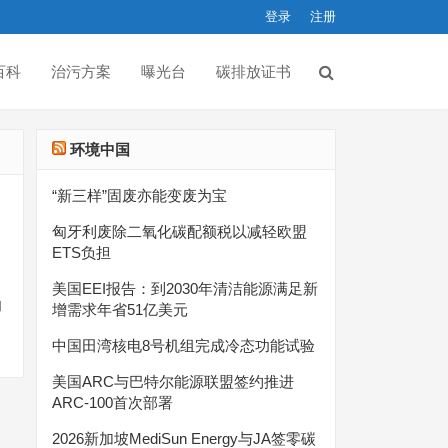
登录
注册
百科
治污方案
曝光台
碳排放证书
环境中国
“新三样”固废亦能变废为宝
匈牙利废除二氧化碳配额税以减轻欧盟
ETS负担
美国EEI报告：到2030年清洁能源满足新
物
增需求年省51亿美元
中国田湾核电8号机组完成冷态功能试验
美国ARC与巴特尔能源联盟签约推进
ARC-100首次部署
2026新加坡MediSun Energy与JA签零碳