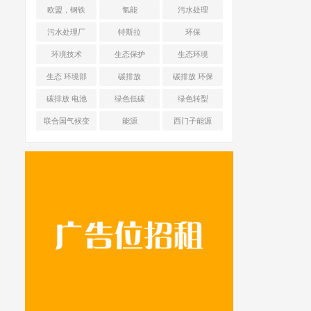
海舜华新能源
欧盟，钢铁
氢能
污水处理
污水处理厂
特斯拉
环保
环境技术
生态保护
生态环境
生态 环境部
碳排放
碳排放 环保
碳排放 电池
绿色低碳
绿色转型
联合国气候变
能源
西门子能源
化框架公约