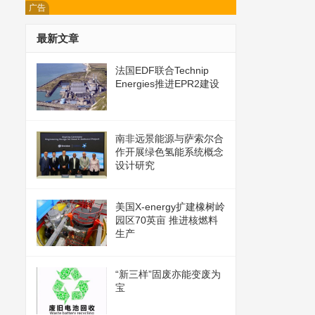
广告
最新文章
法国EDF联合Technip
Energies推进EPR2建设
南非远景能源与萨索尔合
作开展绿色氢能系统概念
设计研究
美国X-energy扩建橡树岭
园区70英亩 推进核燃料
生产
“新三样”固废亦能变废为
宝