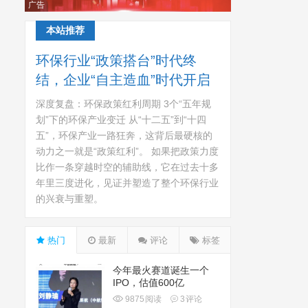
广告
本站推荐
环保行业“政策搭台”时代终
结，企业“自主造血”时代开启
深度复盘：环保政策红利周期 3个“五年规
划”下的环保产业变迁 从“十二五”到“十四
五”，环保产业一路狂奔，这背后最硬核的
动力之一就是“政策红利”。 如果把政策力度
比作一条穿越时空的辅助线，它在过去十多
年里三度进化，见证并塑造了整个环保行业
的兴衰与重塑。
热门
最新
评论
标签
今年最火赛道诞生一个
IPO，估值600亿
9875
阅读
3
评论