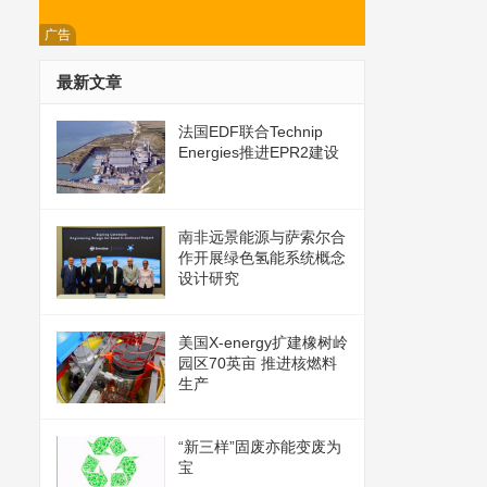
广告
最新文章
法国EDF联合Technip
Energies推进EPR2建设
南非远景能源与萨索尔合
作开展绿色氢能系统概念
设计研究
美国X-energy扩建橡树岭
园区70英亩 推进核燃料
生产
“新三样”固废亦能变废为
宝