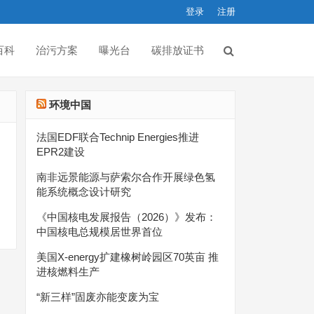
登录
注册
百科
治污方案
曝光台
碳排放证书
环境中国
法国EDF联合Technip Energies推进
EPR2建设
南非远景能源与萨索尔合作开展绿色氢
能系统概念设计研究
《中国核电发展报告（2026）》发布：
中国核电总规模居世界首位
美国X-energy扩建橡树岭园区70英亩 推
进核燃料生产
“新三样”固废亦能变废为宝