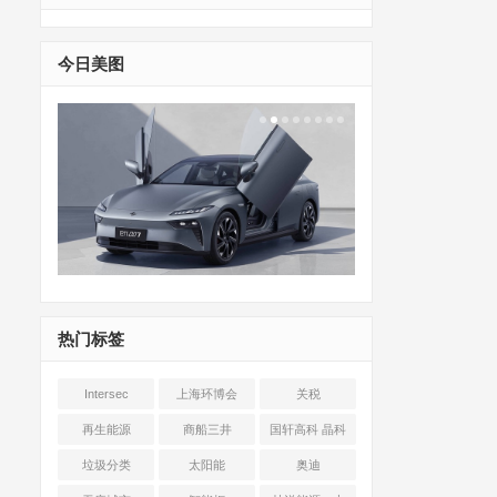
今日美图
热门标签
Intersec
上海环博会
关税
Shanghai
再生能源
商船三井
国轩高科 晶科
能源 光伏+储能
垃圾分类
太阳能
奥迪