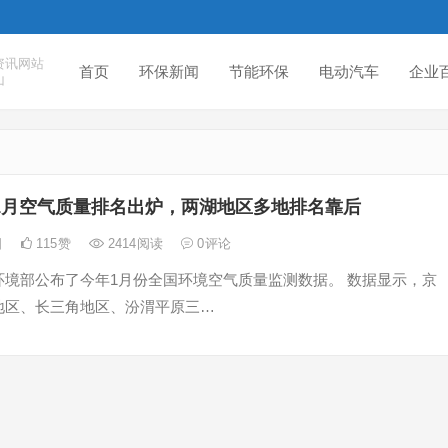
资讯网站
首页
环保新闻
节能环保
电动汽车
企业
山
1月空气质量排名出炉，两湖地区多地排名靠后
日
115
赞
2414
阅读
0
评论
环境部公布了今年1月份全国环境空气质量监测数据。 数据显示，京
地区、长三角地区、汾渭平原三…