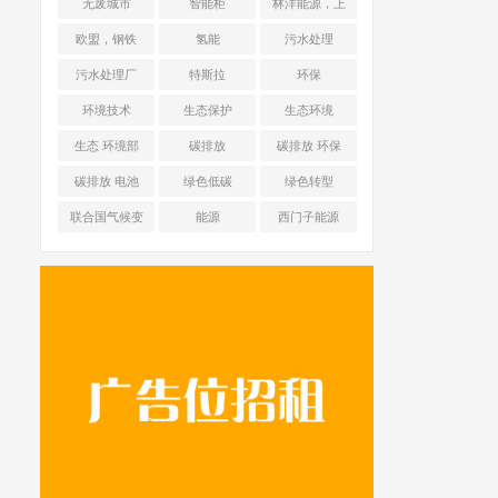
无废城市
智能柜
林洋能源，上
海舜华新能源
欧盟，钢铁
氢能
污水处理
污水处理厂
特斯拉
环保
环境技术
生态保护
生态环境
生态 环境部
碳排放
碳排放 环保
碳排放 电池
绿色低碳
绿色转型
联合国气候变
能源
西门子能源
化框架公约