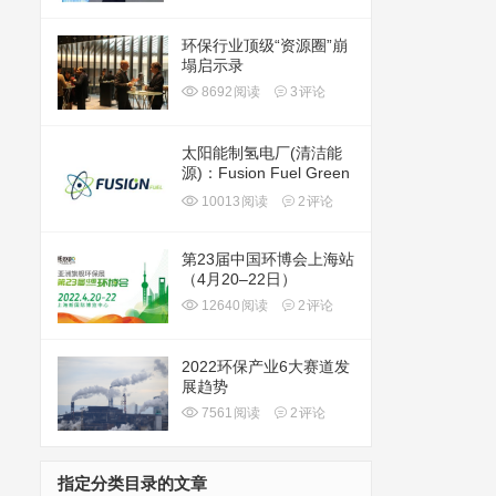
环保行业顶级“资源圈”崩
塌启示录
8692
阅读
3
评论
太阳能制氢电厂(清洁能
源)：Fusion Fuel Green
plc(HTOO)
10013
阅读
2
评论
第23届中国环博会上海站
（4月20–22日）
12640
阅读
2
评论
2022环保产业6大赛道发
展趋势
7561
阅读
2
评论
指定分类目录的文章