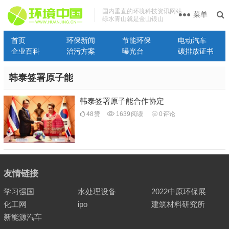
国内垂直的环境科技资讯网站
菜单
绿水青山就是金山银山
首页
环保新闻
节能环保
电动汽车
企业百科
治污方案
曝光台
碳排放证书
韩泰签署原子能
韩泰签署原子能合作协定
48
赞
1639
阅读
0
评论
友情链接
学习强国
水处理设备
2022中原环保展
化工网
ipo
建筑材料研究所
新能源汽车