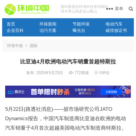
国内垂直的环境科技资讯网站
菜单
绿水青山就是金山银山
首页
环保新闻
节能环保
电动汽车
企业百科
治污方案
曝光台
碳排放证书
环境中国
国际
比亚迪4月欧洲电动汽车销量首超特斯拉
发布: 2025年5月23日
772
阅读
0
评论
5月22日(路透社消息)——据市场研究公司JATO
Dynamics报告，中国汽车制造商比亚迪在欧洲的电动
汽车销量于4月首次超越美国电动汽车制造商特斯拉。