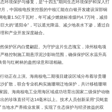
态环境保护与修复，是“十四五”期间生态环境保护和深入打
12月，中国核电投资控股的中核汇能在白银开发建设深部铜
网电量1.5亿千瓦时，年可减少燃烧标准煤约4.7万吨，减排
同巨大的“遮阳伞”，可以遮光降温、减少地表水下渗，通过自
治理和产业开发深度融合。
然保护区内白鹭翩跹。为守护这片生态瑰宝，漳州核电项
，严格控制施工期悬浮泥沙影响范围，确保保护区水温升高
铁骨与红树林的盎然绿意和谐相融。
行动正在上演。海南核电二期项目建设区域分布着珍贵珊
泥沙扩散，联合专业机构实施珊瑚迁地保护，共计移植珊瑚
生态家园。海南核电工业用海区域成功培育出国家二级保护动物
出的珍珠直径可达14毫米以上。技术人员创新采用“贝蚝套
了当地水产养殖业发展，实现了生态保护与经济效益的双