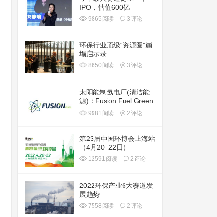
IPO，估值600亿
9865
阅读
3
评论
环保行业顶级“资源圈”崩
塌启示录
8650
阅读
3
评论
太阳能制氢电厂(清洁能
源)：Fusion Fuel Green
plc(HTOO)
9981
阅读
2
评论
第23届中国环博会上海站
（4月20–22日）
12591
阅读
2
评论
2022环保产业6大赛道发
展趋势
7558
阅读
2
评论