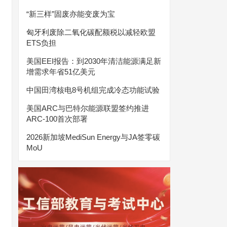
“新三样”固废亦能变废为宝
匈牙利废除二氧化碳配额税以减轻欧盟
ETS负担
美国EEI报告：到2030年清洁能源满足新
增需求年省51亿美元
中国田湾核电8号机组完成冷态功能试验
美国ARC与巴特尔能源联盟签约推进
ARC-100首次部署
2026新加坡MediSun Energy与JA签零碳
MoU