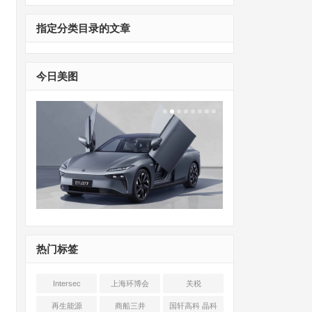
指定分类目录的文章
今日美图
热门标签
Intersec
上海环博会
关税
Shanghai
再生能源
商船三井
国轩高科 晶科