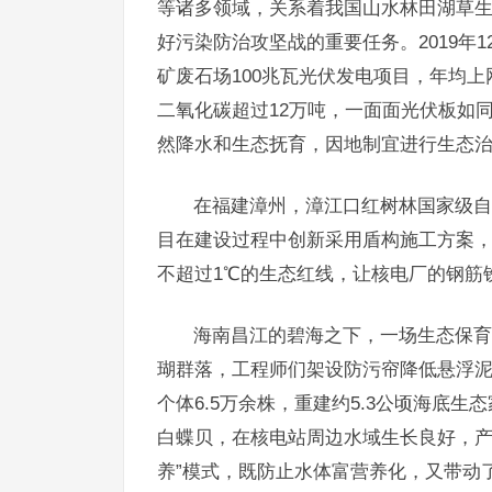
等诸多领域，关系着我国山水林田湖草生
好污染防治攻坚战的重要任务。2019年
矿废石场100兆瓦光伏发电项目，年均上
二氧化碳超过12万吨，一面面光伏板如
然降水和生态抚育，因地制宜进行生态
在福建漳州，漳江口红树林国家级自
目在建设过程中创新采用盾构施工方案
不超过1℃的生态红线，让核电厂的钢筋
海南昌江的碧海之下，一场生态保育
瑚群落，工程师们架设防污帘降低悬浮
个体6.5万余株，重建约5.3公顷海底
白蝶贝，在核电站周边水域生长良好，产
养”模式，既防止水体富营养化，又带动