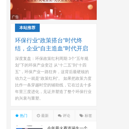
广告
本站推荐
环保行业“政策搭台”时代终
结，企业“自主造血”时代开启
深度复盘：环保政策红利周期 3个“五年规
划”下的环保产业变迁 从“十二五”到“十四
五”，环保产业一路狂奔，这背后最硬核的
动力之一就是“政策红利”。 如果把政策力度
比作一条穿越时空的辅助线，它在过去十多
年里三度进化，见证并塑造了整个环保行业
的兴衰与重塑。
热门
最新
评论
标签
今年最火赛道诞生一个