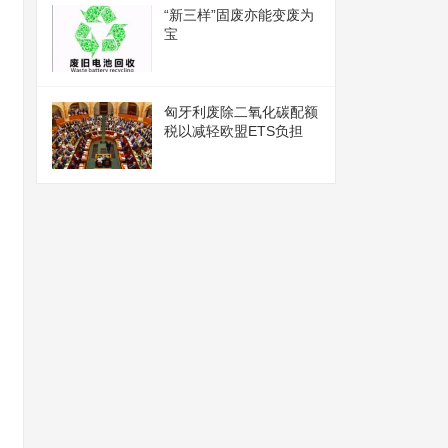
“新三样”固废亦能变废为
宝
匈牙利废除二氧化碳配额
税以减轻欧盟ETS负担