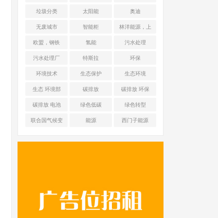
能源 光伏+储能
垃圾分类
太阳能
奥迪
无废城市
智能柜
林洋能源，上
海舜华新能源
欧盟，钢铁
氢能
污水处理
污水处理厂
特斯拉
环保
环境技术
生态保护
生态环境
生态 环境部
碳排放
碳排放 环保
碳排放 电池
绿色低碳
绿色转型
联合国气候变
能源
西门子能源
化框架公约