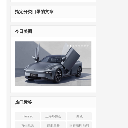
指定分类目录的文章
今日美图
热门标签
Intersec
上海环博会
关税
Shanghai
再生能源
商船三井
国轩高科 晶科