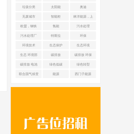
能源 光伏+储能
垃圾分类
太阳能
奥迪
无废城市
智能柜
林洋能源，上
海舜华新能源
欧盟，钢铁
氢能
污水处理
污水处理厂
特斯拉
环保
环境技术
生态保护
生态环境
生态 环境部
碳排放
碳排放 环保
碳排放 电池
绿色低碳
绿色转型
联合国气候变
能源
西门子能源
化框架公约