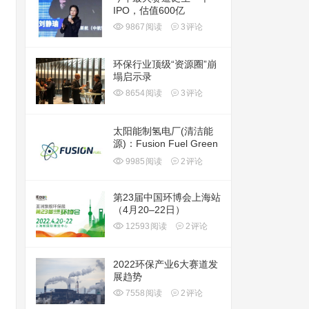
IPO，估值600亿
9867
阅读
3
评论
环保行业顶级“资源圈”崩
塌启示录
8654
阅读
3
评论
太阳能制氢电厂(清洁能
源)：Fusion Fuel Green
plc(HTOO)
9985
阅读
2
评论
第23届中国环博会上海站
（4月20–22日）
12593
阅读
2
评论
2022环保产业6大赛道发
展趋势
7558
阅读
2
评论