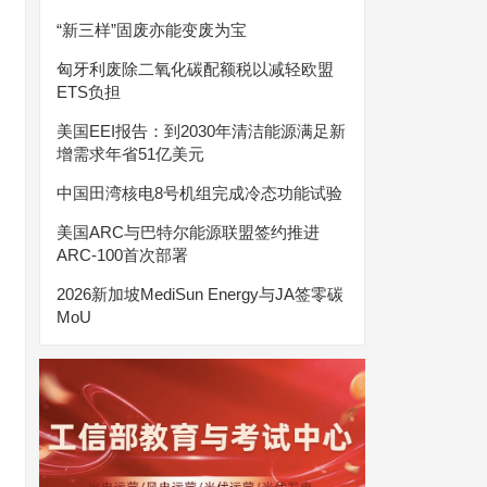
“新三样”固废亦能变废为宝
匈牙利废除二氧化碳配额税以减轻欧盟
ETS负担
美国EEI报告：到2030年清洁能源满足新
增需求年省51亿美元
中国田湾核电8号机组完成冷态功能试验
美国ARC与巴特尔能源联盟签约推进
ARC-100首次部署
2026新加坡MediSun Energy与JA签零碳
MoU