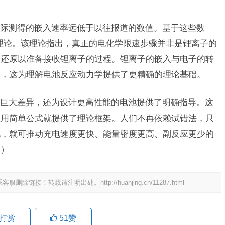
际测得的嵌入速率远低于以往报道的数值。基于这些数
理论。该理论指出，真正的电化学限速步骤并非是锂离子的
被还原以准备接收锂离子的过程。锂离子的嵌入与电子的转
率，这为理解电池反应动力学提供了更精确的理论基础。
巨大差异，还为设计更高性能的电池提供了明确指导。这
仅用简单公式就提供了理论框架。人们不再依赖试错法，只
化，就可推动充电速度更快、能量密度更高、副反应更少的
然）
系客服删除链接！转载请注明出处。
http://huanjing.cn/11287.html
打赏
51
赞