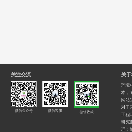
关注交流
关于
环境中
本，
网站
对于
微信公众号
微信客服
微信收款
工程
研究
理；