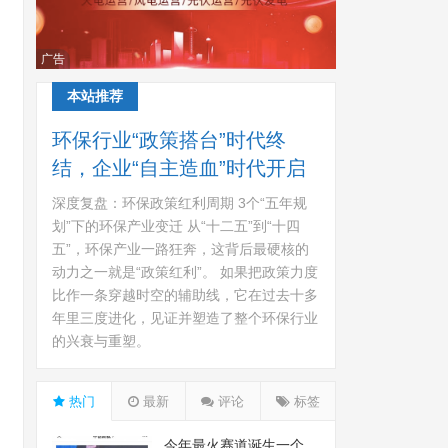
广告
本站推荐
环保行业“政策搭台”时代终
结，企业“自主造血”时代开启
深度复盘：环保政策红利周期 3个“五年规
划”下的环保产业变迁 从“十二五”到“十四
五”，环保产业一路狂奔，这背后最硬核的
动力之一就是“政策红利”。 如果把政策力度
比作一条穿越时空的辅助线，它在过去十多
年里三度进化，见证并塑造了整个环保行业
的兴衰与重塑。
热门
最新
评论
标签
今年最火赛道诞生一个