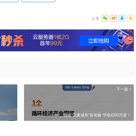
下一篇
我给“无废城市”算笔账 节电4200万度！