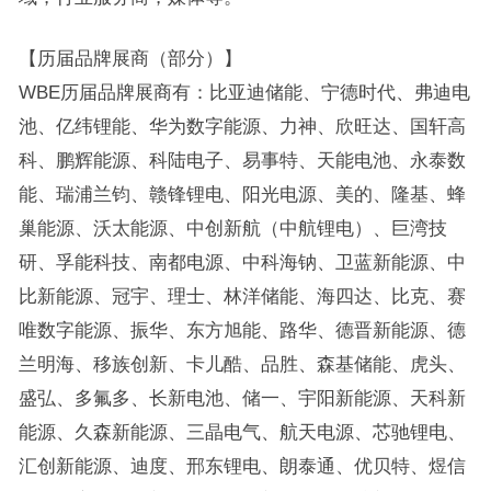
【历届品牌展商（部分）】
WBE历届品牌展商有：比亚迪储能、宁德时代、弗迪电
池、亿纬锂能、华为数字能源、力神、欣旺达、国轩高
科、鹏辉能源、科陆电子、易事特、天能电池、永泰数
能、瑞浦兰钧、赣锋锂电、阳光电源、美的、隆基、蜂
巢能源、沃太能源、中创新航（中航锂电）、巨湾技
研、孚能科技、南都电源、中科海钠、卫蓝新能源、中
比新能源、冠宇、理士、林洋储能、海四达、比克、赛
唯数字能源、振华、东方旭能、路华、德晋新能源、德
兰明海、移族创新、卡儿酷、品胜、森基储能、虎头、
盛弘、多氟多、长新电池、储一、宇阳新能源、天科新
能源、久森新能源、三晶电气、航天电源、芯驰锂电、
汇创新能源、迪度、邢东锂电、朗泰通、优贝特、煜信