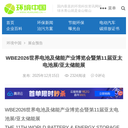
国内垂直的环境科技资讯网站
菜单
绿水青山就是金山银山
首页
环保新闻
节能环保
电动汽车
企业百科
治污方案
曝光台
碳排放证书
环境中国
展会预告
WBE2026世界电池及储能产业博览会暨第11届亚太
电池展/亚太储能展
发布: 2025年12月15日
2324
阅读
0
评论
WBE2026世界电池及储能产业博览会暨第11届亚太电
池展/亚太储能展
THE 11TH WORLD BATTERY & ENERGY STORAGE