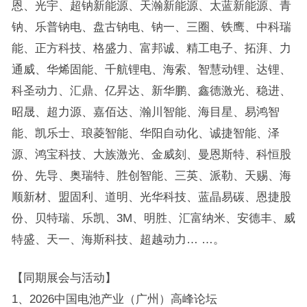
恩、光宇、超钠新能源、天瀚新能源、太蓝新能源、青
钠、乐普钠电、盘古钠电、钠一、三圈、铁鹰、中科瑞
能、正方科技、格盛力、富邦诚、精工电子、拓湃、力
通威、华烯固能、千航锂电、海索、智慧动锂、达锂、
科圣动力、汇鼎、亿昇达、新华鹏、鑫德激光、稳进、
昭晟、超力源、嘉佰达、瀚川智能、海目星、易鸿智
能、凯乐士、琅菱智能、华阳自动化、诚捷智能、泽
源、鸿宝科技、大族激光、金威刻、曼恩斯特、科恒股
份、先导、奥瑞特、胜创智能、三英、派勒、天赐、海
顺新材、盟固利、道明、光华科技、蓝晶易碳、恩捷股
份、贝特瑞、乐凯、3M、明胜、汇富纳米、安德丰、威
特盛、天一、海斯科技、超越动力… …。
【同期展会与活动】
1、2026中国电池产业（广州）高峰论坛