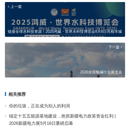
上一篇
链接全球水科技资源！2025鸿威・世界水科技博览会8月8日亮相羊城
下一篇
2026全国氯碱行业展览会
相关推荐
你的垃圾，正在成为别人的利润
锚定十五五能源基地建设，抢抓新疆电力政策资金红利 |
2026新疆电力展9月16日重磅启幕