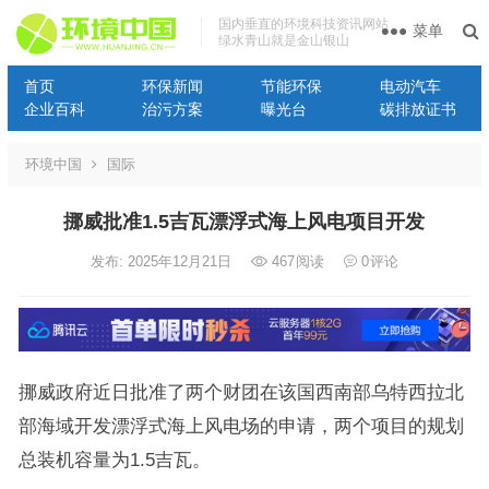
国内垂直的环境科技资讯网站
菜单
绿水青山就是金山银山
首页
环保新闻
节能环保
电动汽车
企业百科
治污方案
曝光台
碳排放证书
环境中国
国际
挪威批准1.5吉瓦漂浮式海上风电项目开发
发布: 2025年12月21日
467
阅读
0
评论
挪威政府近日批准了两个财团在该国西南部乌特西拉北
部海域开发漂浮式海上风电场的申请，两个项目的规划
总装机容量为1.5吉瓦。