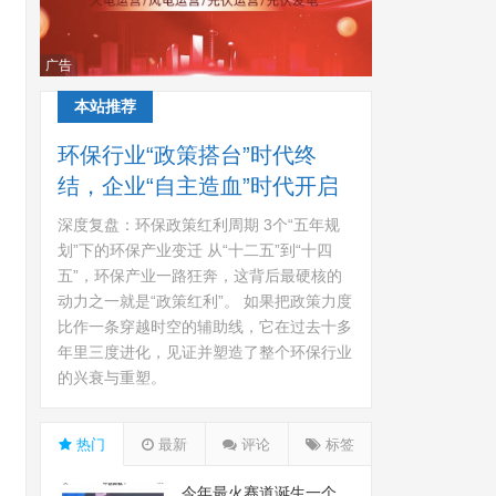
广告
本站推荐
环保行业“政策搭台”时代终
结，企业“自主造血”时代开启
深度复盘：环保政策红利周期 3个“五年规
划”下的环保产业变迁 从“十二五”到“十四
五”，环保产业一路狂奔，这背后最硬核的
动力之一就是“政策红利”。 如果把政策力度
比作一条穿越时空的辅助线，它在过去十多
年里三度进化，见证并塑造了整个环保行业
的兴衰与重塑。
热门
最新
评论
标签
今年最火赛道诞生一个