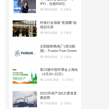
IPO，估值600亿
9865
阅读
3
评论
环保行业顶级“资源圈”崩
塌启示录
8652
阅读
3
评论
太阳能制氢电厂(清洁能
源)：Fusion Fuel Green
plc(HTOO)
9983
阅读
2
评论
第23届中国环博会上海站
（4月20–22日）
12591
阅读
2
评论
2022环保产业6大赛道发
展趋势
7558
阅读
2
评论