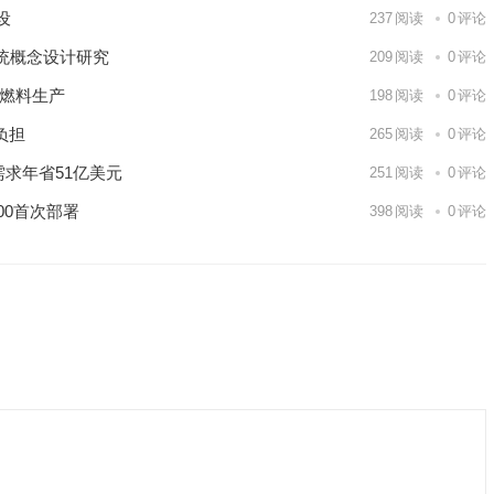
建设
237
阅读
0
评论
统概念设计研究
209
阅读
0
评论
核燃料生产
198
阅读
0
评论
负担
265
阅读
0
评论
需求年省51亿美元
251
阅读
0
评论
00首次部署
398
阅读
0
评论
9日 上海合作组织国家绿色发展论坛开幕
场