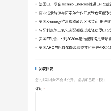
法国EDF联合Technip Energies推进EPR2
南非远景能源与萨索尔合作开展绿色氢能系
美国X-energy扩建橡树岭园区70英亩 推进
匈牙利废除二氧化碳配额税以减轻欧盟ETS
美国EEI报告：到2030年清洁能源满足新增
美国ARC与巴特尔能源联盟签约推进ARC-1
7月
发表回复
式现
您的邮箱地址不会被公开。
必填项已用
*
标注
评论
*