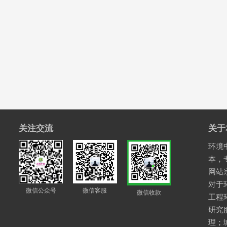
关注交流
关于
环境中
本，
网站
对于
微信公众号
微信客服
微信收款
工程
研究
理；