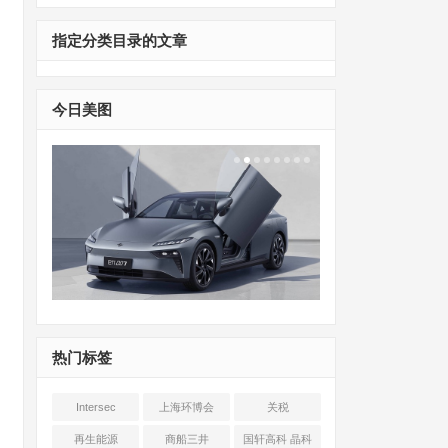
指定分类目录的文章
今日美图
热门标签
Intersec
上海环博会
关税
Shanghai
再生能源
商船三井
国轩高科 晶科