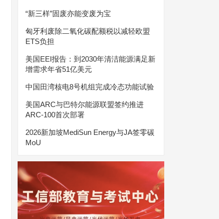
“新三样”固废亦能变废为宝
匈牙利废除二氧化碳配额税以减轻欧盟
ETS负担
美国EEI报告：到2030年清洁能源满足新
增需求年省51亿美元
中国田湾核电8号机组完成冷态功能试验
美国ARC与巴特尔能源联盟签约推进
ARC-100首次部署
2026新加坡MediSun Energy与JA签零碳
MoU