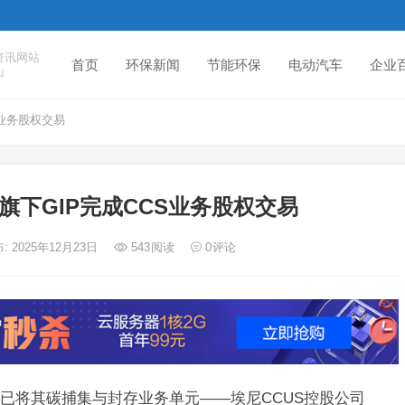
资讯网站
首页
环保新闻
节能环保
电动汽车
企业
山
业务股权交易
旗下GIP完成CCS业务股权交易
: 2025年12月23日
543
阅读
0
评论
已将其碳捕集与封存业务单元——埃尼CCUS控股公司