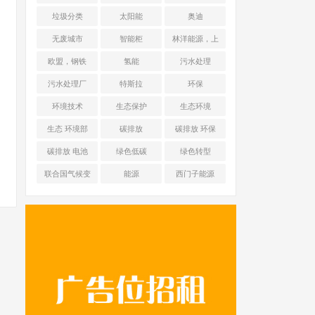
能源 光伏+储能
垃圾分类
太阳能
奥迪
无废城市
智能柜
林洋能源，上
海舜华新能源
欧盟，钢铁
氢能
污水处理
污水处理厂
特斯拉
环保
环境技术
生态保护
生态环境
生态 环境部
碳排放
碳排放 环保
碳排放 电池
绿色低碳
绿色转型
联合国气候变
能源
西门子能源
化框架公约