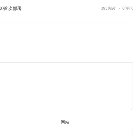
00首次部署
393
阅读
0
评论
网站