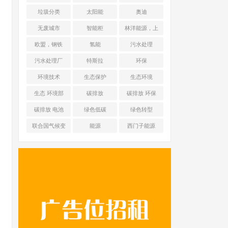
能源 光伏+储能
垃圾分类
太阳能
奥迪
无废城市
智能柜
林洋能源，上
海舜华新能源
欧盟，钢铁
氢能
污水处理
污水处理厂
特斯拉
环保
环境技术
生态保护
生态环境
生态 环境部
碳排放
碳排放 环保
碳排放 电池
绿色低碳
绿色转型
联合国气候变
能源
西门子能源
化框架公约