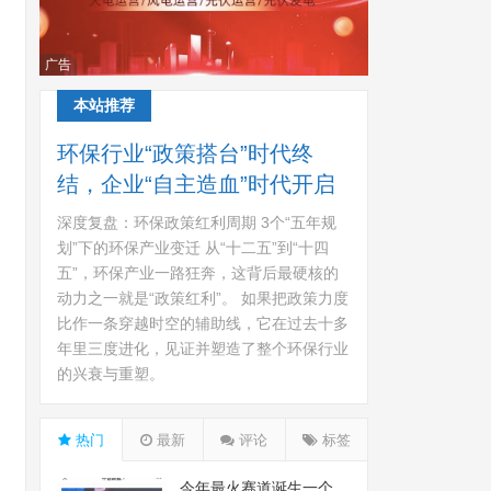
广告
本站推荐
环保行业“政策搭台”时代终
结，企业“自主造血”时代开启
深度复盘：环保政策红利周期 3个“五年规
划”下的环保产业变迁 从“十二五”到“十四
五”，环保产业一路狂奔，这背后最硬核的
动力之一就是“政策红利”。 如果把政策力度
比作一条穿越时空的辅助线，它在过去十多
年里三度进化，见证并塑造了整个环保行业
的兴衰与重塑。
热门
最新
评论
标签
今年最火赛道诞生一个