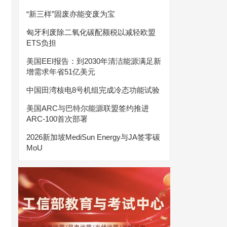
“新三样”固废亦能变废为宝
匈牙利废除二氧化碳配额税以减轻欧盟
ETS负担
美国EEI报告：到2030年清洁能源满足新
增需求年省51亿美元
中国田湾核电8号机组完成冷态功能试验
美国ARC与巴特尔能源联盟签约推进
ARC-100首次部署
2026新加坡MediSun Energy与JA签零碳
MoU