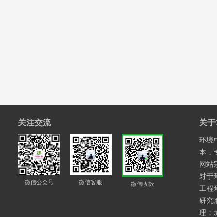
关注交流
关于
环境中
本，
网站
对于
微信公众号
微信客服
微信收款
工程
研究
理；