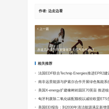
作者:
边走边看
上一篇
赤道几内亚与喀麦隆签署天然气合作协议
相关推荐
7月
式现
法国EDF联合Technip Energies推进EPR2
南非远景能源与萨索尔合作开展绿色氢能系
美国X-energy扩建橡树岭园区70英亩 推进
匈牙利废除二氧化碳配额税以减轻欧盟ETS
美国EEI报告：到2030年清洁能源满足新增