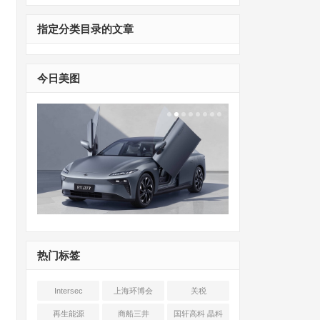
指定分类目录的文章
今日美图
热门标签
Intersec
上海环博会
关税
Shanghai
再生能源
商船三井
国轩高科 晶科