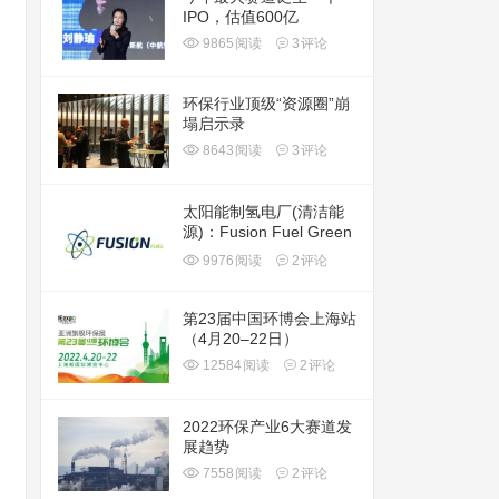
IPO，估值600亿
9865
阅读
3
评论
环保行业顶级“资源圈”崩
塌启示录
8643
阅读
3
评论
太阳能制氢电厂(清洁能
源)：Fusion Fuel Green
plc(HTOO)
9976
阅读
2
评论
第23届中国环博会上海站
（4月20–22日）
12584
阅读
2
评论
2022环保产业6大赛道发
展趋势
7558
阅读
2
评论