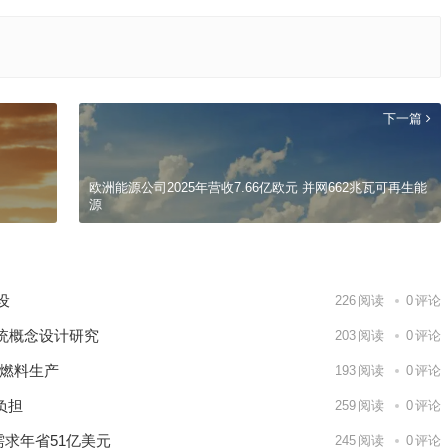
下一篇
欧洲能源公司2025年营收7.66亿欧元 并网662兆瓦可再生能
源
9日 上海合作组织国家绿色发展论坛开幕
场
建设
226
阅读
0
评论
统概念设计研究
203
阅读
0
评论
核燃料生产
193
阅读
0
评论
负担
259
阅读
0
评论
需求年省51亿美元
245
阅读
0
评论