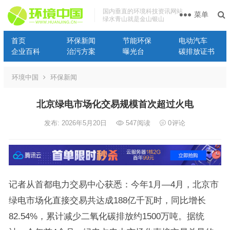
国内垂直的环境科技资讯网站
菜单
绿水青山就是金山银山
首页
环保新闻
节能环保
电动汽车
企业百科
治污方案
曝光台
碳排放证书
环境中国
环保新闻
北京绿电市场化交易规模首次超过火电
发布: 2026年5月20日
547
阅读
0
评论
记者从首都电力交易中心获悉：今年1月—4月，北京市
绿电市场化直接交易共达成188亿千瓦时，同比增长
82.54%，累计减少二氧化碳排放约1500万吨。据统