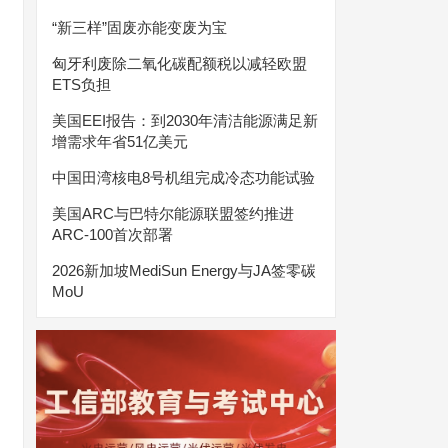
“新三样”固废亦能变废为宝
匈牙利废除二氧化碳配额税以减轻欧盟
ETS负担
美国EEI报告：到2030年清洁能源满足新
增需求年省51亿美元
中国田湾核电8号机组完成冷态功能试验
美国ARC与巴特尔能源联盟签约推进
ARC-100首次部署
2026新加坡MediSun Energy与JA签零碳
MoU