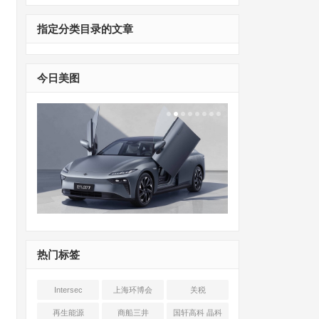
指定分类目录的文章
今日美图
热门标签
Intersec
上海环博会
关税
Shanghai
再生能源
商船三井
国轩高科 晶科