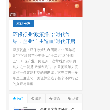
广告
本站推荐
环保行业“政策搭台”时代终
结，企业“自主造血”时代开启
深度复盘：环保政策红利周期 3个“五年规
划”下的环保产业变迁 从“十二五”到“十四
五”，环保产业一路狂奔，这背后最硬核的
动力之一就是“政策红利”。 如果把政策力度
比作一条穿越时空的辅助线，它在过去十多
年里三度进化，见证并塑造了整个环保行业
的兴衰与重塑。
热门
最新
评论
标签
今年最火赛道诞生一个