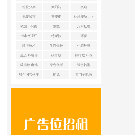
能源 光伏+储能
垃圾分类
太阳能
奥迪
无废城市
智能柜
林洋能源，上
海舜华新能源
欧盟，钢铁
氢能
污水处理
污水处理厂
特斯拉
环保
环境技术
生态保护
生态环境
生态 环境部
碳排放
碳排放 环保
碳排放 电池
绿色低碳
绿色转型
联合国气候变
能源
西门子能源
化框架公约