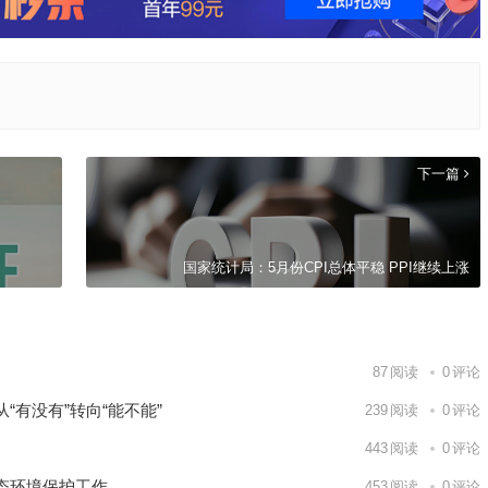
下一篇
国家统计局：5月份CPI总体平稳 PPI继续上涨
87
阅读
0
评论
有没有”转向“能不能”
239
阅读
0
评论
443
阅读
0
评论
态环境保护工作
453
阅读
0
评论