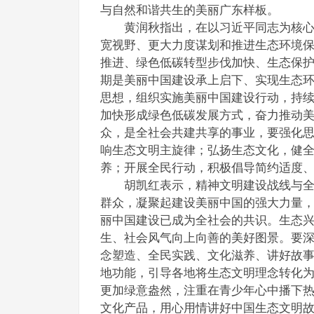
与自然和谐共生的美丽广东样板。
黄润秋指出，在以习近平同志为核心的
宽视野、更大力度谋划和推进生态环境
推进、绿色低碳转型步伐加快、生态保护
期是美丽中国建设承上启下、实现生态
思想，组织实施美丽中国建设行动，持
加快形成绿色低碳发展方式，奋力推动
众，是全社会共建共享的事业，要强化
响生态文明主旋律；弘扬生态文化，健
养；开展全民行动，积极倡导简约适度
胡凯红表示，精神文明建设战线与全社
群众，凝聚起建设美丽中国的强大力量
丽中国建设已成为全社会的共识。生态
生、社会风气向上向善的美好图景。要
念塑造、全民实践、文化滋养、讲好故
地功能，引导各地将生态文明理念转化
更加绿意盎然，注重在青少年心中播下
文化产品，用心用情讲好中国生态文明