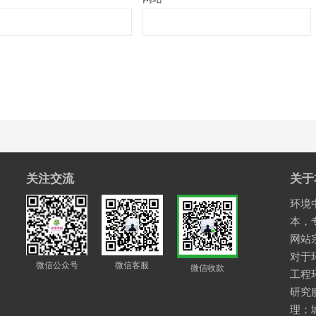
关注交流
关于
环境中
本，
网站
对于
微信公众号
微信客服
微信收款
工程
研究
理；