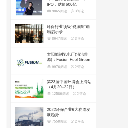
IPO，估值600亿
9865
阅读
3
评论
环保行业顶级“资源圈”崩
塌启示录
8647
阅读
3
评论
太阳能制氢电厂(清洁能
源)：Fusion Fuel Green
plc(HTOO)
9976
阅读
2
评论
第23届中国环博会上海站
（4月20–22日）
12586
阅读
2
评论
2022环保产业6大赛道发
展趋势
7558
阅读
2
评论