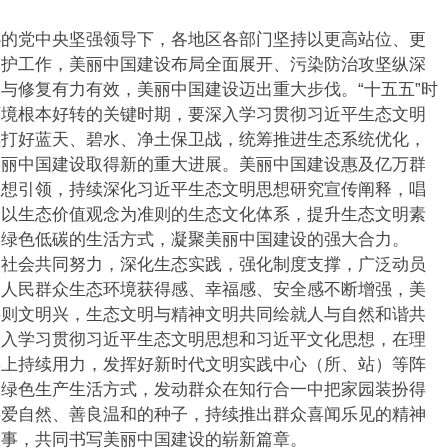
党中央坚强领导下，各地区各部门坚持以更高站位、更
保护工作，美丽中国建设布局全面展开、污染防治攻坚纵深
与修复有力有效，美丽中国建设迈出重大步伐。“十五五”时
环境根本好转的关键时期，要深入学习贯彻习近平生态文明
续打好蓝天、碧水、净土保卫战，统筹推进生态系统优化，
美丽中国建设取得新的重大进展。美丽中国建设惠及亿万群
思想引领，持续深化习近平生态文明思想研究宣传阐释，唱
全以生态价值观念为准则的生态文化体系，提升生态文明素
、绿色低碳的生活方式，凝聚美丽中国建设的强大合力。
会共同努力，深化生态实践，强化制度支撑，广泛动员
，人民群众生态环境获得感、幸福感、安全感不断增强，美
兴则文明兴，生态文明与精神文明共同绘就人与自然和谐共
深入学习贯彻习近平生态文明思想和习近平文化思想，在理
事上持续用力，发挥好新时代文明实践中心（所、站）等阵
为绿色生产生活方式，发动群众在知行合一中把家园装扮得
热爱自然、善良温和的种子，持续推出群众喜闻乐见的精神
故事，共同书写美丽中国建设的崭新篇章。