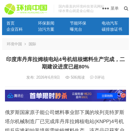
国内垂直的环境科技资讯网站
菜单
绿水青山就是金山银山
首页
环保新闻
节能环保
电动汽车
企业百科
治污方案
曝光台
碳排放证书
环境中国
国际
印度库丹库拉姆核电站4号机组核燃料生产完成，二
期建设进度已超80%
发布: 2026年6月9日
506
阅读
0
评论
俄罗斯国家原子能公司燃料事业部下属的埃列克特罗斯
塔尔机械制造厂已完成库丹库拉姆核电站(KNPP)4号机
组反应堆初始装填所需的核燃料生产，该产品已获客户