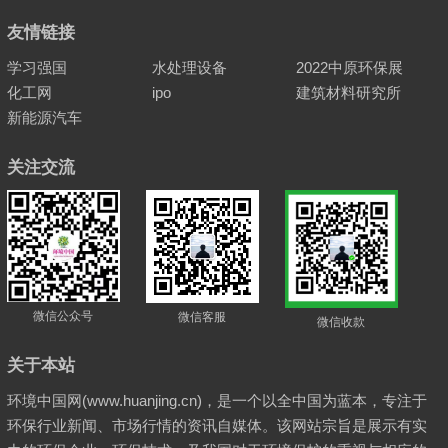
友情链接
学习强国
水处理设备
2022中原环保展
化工网
ipo
建筑材料研究所
新能源汽车
关注交流
微信公众号
微信客服
微信收款
关于本站
环境中国网(www.huanjing.cn)，是一个以全中国为蓝本，专注于
环保行业新闻、市场行情的资讯自媒体。该网站宗旨是展示有实