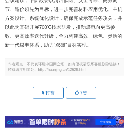
会议建议，下阶段要以清洁低碳、安全可靠、高效调
节、造价领先为目标，进一步完善材料应用优化、主机
方案设计、系统优化设计，确保完成示范任务攻关，并
以此为基础开展700℃技术研发，推动煤电向更高参
数、更高效率迭代升级，全力构建高效、绿色、灵活的
新一代煤电体系，助力“双碳”目标实现。
作者观点，不代表环境中国网立场，如有侵权请联系客服删除链接！
转载请注明出处。
http://huanjing.cn/12628.html
打赏
7
赞