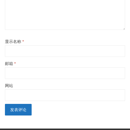
显示名称
*
邮箱
*
网站