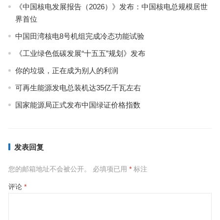
《中国核电发展报告（2026）》发布：中国核电总规模居世
界首位
中国田湾核电8号机组完成冷态功能试验
《工业绿色低碳发展“十五五”规划》发布
你的垃圾，正在成为别人的利润
可再生能源发电总装机达35亿千瓦左右
国家能源局正式发布中国绿证价格指数
发表回复
您的邮箱地址不会被公开。
必填项已用
*
标注
评论
*