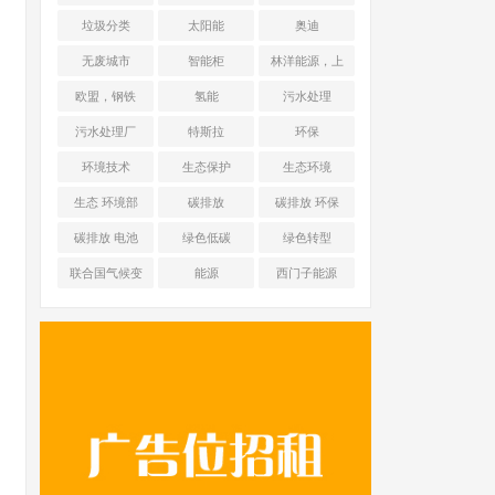
能源 光伏+储能
垃圾分类
太阳能
奥迪
无废城市
智能柜
林洋能源，上
海舜华新能源
欧盟，钢铁
氢能
污水处理
污水处理厂
特斯拉
环保
环境技术
生态保护
生态环境
生态 环境部
碳排放
碳排放 环保
碳排放 电池
绿色低碳
绿色转型
联合国气候变
能源
西门子能源
化框架公约