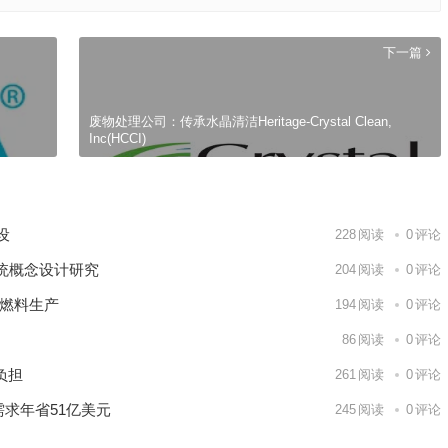
下一篇
废物处理公司：传承水晶清洁Heritage-Crystal Clean,
Inc(HCCI)
建设
228
阅读
0
评论
统概念设计研究
204
阅读
0
评论
核燃料生产
194
阅读
0
评论
86
阅读
0
评论
负担
261
阅读
0
评论
需求年省51亿美元
245
阅读
0
评论