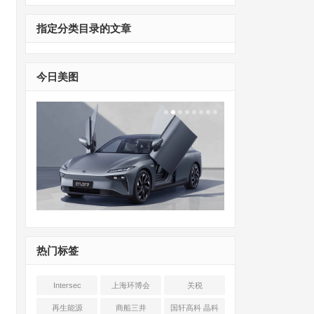
指定分类目录的文章
今日美图
热门标签
Intersec
上海环博会
关税
Shanghai
再生能源
商船三井
国轩高科 晶科