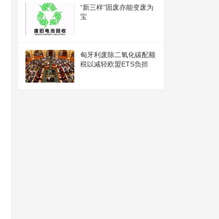
“新三样”固废亦能变废为
宝
匈牙利废除二氧化碳配额
税以减轻欧盟ETS负担