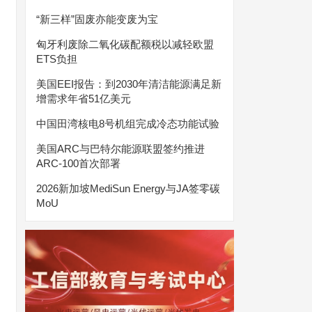
“新三样”固废亦能变废为宝
匈牙利废除二氧化碳配额税以减轻欧盟
ETS负担
美国EEI报告：到2030年清洁能源满足新
增需求年省51亿美元
中国田湾核电8号机组完成冷态功能试验
美国ARC与巴特尔能源联盟签约推进
ARC-100首次部署
2026新加坡MediSun Energy与JA签零碳
MoU