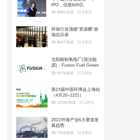
IPO，估值600亿
9865
阅读
3
评论
环保行业顶级“资源圈”崩
塌启示录
8647
阅读
3
评论
太阳能制氢电厂(清洁能
源)：Fusion Fuel Green
plc(HTOO)
9976
阅读
2
评论
第23届中国环博会上海站
（4月20–22日）
12586
阅读
2
评论
2022环保产业6大赛道发
展趋势
7558
阅读
2
评论