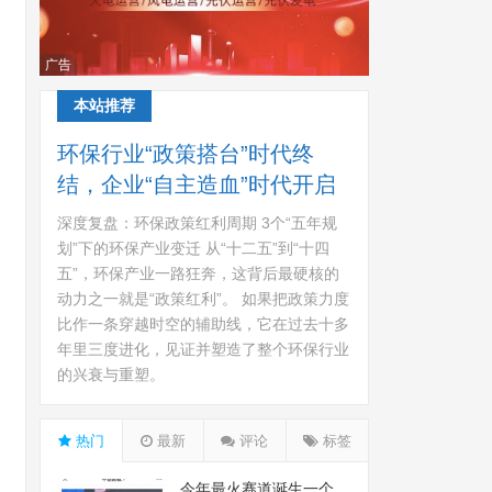
广告
本站推荐
环保行业“政策搭台”时代终
结，企业“自主造血”时代开启
深度复盘：环保政策红利周期 3个“五年规
划”下的环保产业变迁 从“十二五”到“十四
五”，环保产业一路狂奔，这背后最硬核的
动力之一就是“政策红利”。 如果把政策力度
比作一条穿越时空的辅助线，它在过去十多
年里三度进化，见证并塑造了整个环保行业
的兴衰与重塑。
热门
最新
评论
标签
今年最火赛道诞生一个