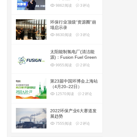
9862
阅读
3
评论
环保行业顶级“资源圈”崩
塌启示录
8630
阅读
3
评论
太阳能制氢电厂(清洁能
源)：Fusion Fuel Green
plc(HTOO)
9955
阅读
2
评论
第23届中国环博会上海站
（4月20–22日）
12570
阅读
2
评论
2022环保产业6大赛道发
展趋势
7555
阅读
2
评论