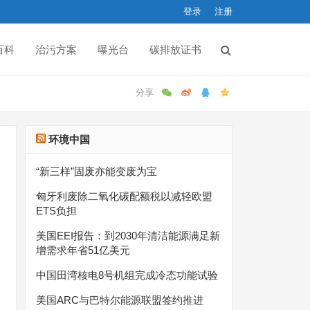
登录
注册
百科
治污方案
曝光台
碳排放证书
环境中国
“新三样”固废亦能变废为宝
匈牙利废除二氧化碳配额税以减轻欧盟
ETS负担
美国EEI报告：到2030年清洁能源满足新
增需求年省51亿美元
中国田湾核电8号机组完成冷态功能试验
美国ARC与巴特尔能源联盟签约推进