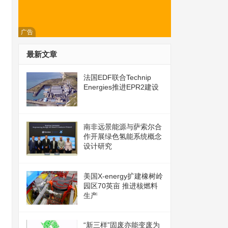
广告
最新文章
法国EDF联合Technip
Energies推进EPR2建设
南非远景能源与萨索尔合
作开展绿色氢能系统概念
设计研究
美国X-energy扩建橡树岭
园区70英亩 推进核燃料
生产
“新三样”固废亦能变废为