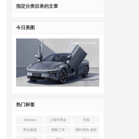
指定分类目录的文章
今日美图
热门标签
Intersec
上海环博会
关税
Shanghai
再生能源
商船三井
国轩高科 晶科
能源 光伏+储能