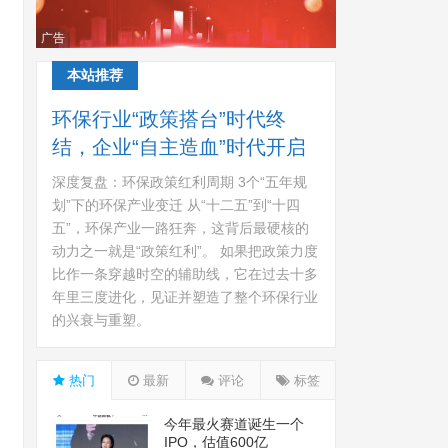
广告
本站推荐
环保行业“政策搭台”时代终
结，企业“自主造血”时代开启
深度复盘：环保政策红利周期 3个“五年规
划”下的环保产业变迁 从“十二五”到“十四
五”，环保产业一路狂奔，这背后最硬核的
动力之一就是“政策红利”。 如果把政策力度
比作一条穿越时空的辅助线，它在过去十多
年里三度进化，见证并塑造了整个环保行业
的兴衰与重塑。
热门
最新
评论
标签
今年最火赛道诞生一个
IPO，估值600亿