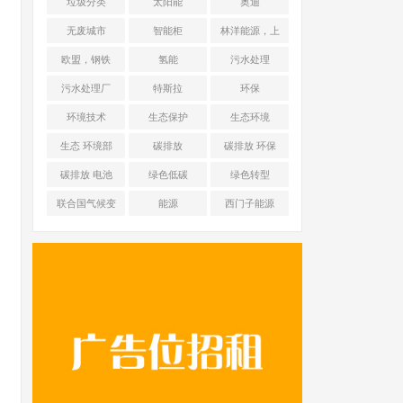
垃圾分类
太阳能
奥迪
无废城市
智能柜
林洋能源，上
海舜华新能源
欧盟，钢铁
氢能
污水处理
污水处理厂
特斯拉
环保
环境技术
生态保护
生态环境
生态 环境部
碳排放
碳排放 环保
碳排放 电池
绿色低碳
绿色转型
联合国气候变
能源
西门子能源
化框架公约