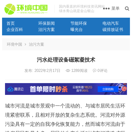
国内垂直的环境科技资讯网站
菜单
绿水青山就是金山银山
首页
环保新闻
节能环保
电动汽车
企业百科
治污方案
曝光台
碳排放证书
环境中国
治污方案
污水处理设备礠絮凝技术
发布: 2022年2月17日
1289
阅读
0
评论
城市河流是城市景观中一个流动的、与城市居民生活环
境紧密联系，且相对开放的复杂生态系统。河流对外源
污染具有一定的自我净化恢复能力，然而城市河流由于