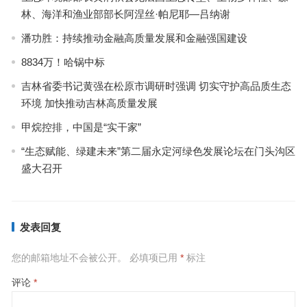
林、海洋和渔业部部长阿涅丝·帕尼耶—吕纳谢
潘功胜：持续推动金融高质量发展和金融强国建设
8834万！哈锅中标
吉林省委书记黄强在松原市调研时强调 切实守护高品质生态
环境 加快推动吉林高质量发展
甲烷控排，中国是“实干家”
“生态赋能、绿建未来”第二届永定河绿色发展论坛在门头沟区
盛大召开
发表回复
您的邮箱地址不会被公开。
必填项已用
*
标注
评论
*