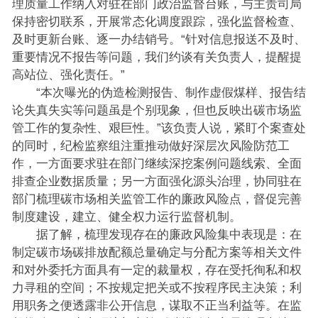
理质量工作纳入对驻在部门政治监督台账，与主责司局
保持密切联系，开展常态化调度跟踪，强化监督检查、
及时更新台账、逐一办结销号。“针对信息报送不及时、
重要情况不报告等问题，我们约谈有关负责人，提醒提
高站位、强化责任。”
“本次曝光的伪造检测报告、制作虚假煤样、报告结
论失真失实等问题虽是个别现象，但也反映出碳市场监
管工作的复杂性、艰巨性。”该负责人说，紧盯个案查处
的同时，纪检监察组注重推动做好深层次风险防范工
作，一方面要求驻在部门继续深挖案例问题线索、全面
排查企业数据质量；另一方面强化源头治理，协同驻在
部门梳理碳市场相关监管工作的廉政风险点，督促完善
制度建设，建立、健全权力运行监督机制。
据了解，梳理发现存在的廉政风险集中表现是：在
制定碳市场碳排放配额总量确定与分配方案等相关文件
和对外委托方面具有一定的裁量权，存在受托徇私和权
力寻租的空间；不按规定把关或不按程序民主决策；利
用职务之便透露非公开信息，谋取不正当利益等。在监