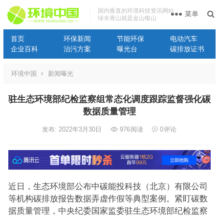
国内垂直的环境科技资讯网站
菜单
绿水青山就是金山银山
首页
环保新闻
节能环保
电动汽车
企业百科
治污方案
曝光台
碳排放证书
环境中国
新闻曝光
驻生态环境部纪检监察组常态化调度跟踪监督强化碳
数据质量管理
发布: 2022年3月30日
976
阅读
0
评论
近日，生态环境部公布中碳能投科技（北京）有限公司
等机构碳排放报告数据弄虚作假等典型案例。紧盯碳数
据质量管理，中央纪委国家监委驻生态环境部纪检监察