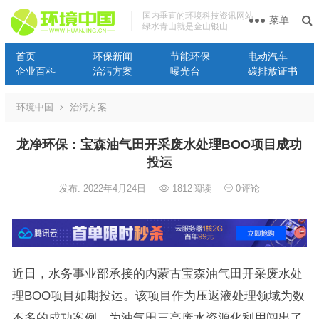
国内垂直的环境科技资讯网站
菜单
绿水青山就是金山银山
首页
环保新闻
节能环保
电动汽车
企业百科
治污方案
曝光台
碳排放证书
环境中国
治污方案
龙净环保：宝森油气田开采废水处理BOO项目成功
投运
发布: 2022年4月24日
1812
阅读
0
评论
近日，水务事业部承接的内蒙古宝森油气田开采废水处
理BOO项目如期投运。该项目作为压返液处理领域为数
不多的成功案例，为油气田三高废水资源化利用闯出了