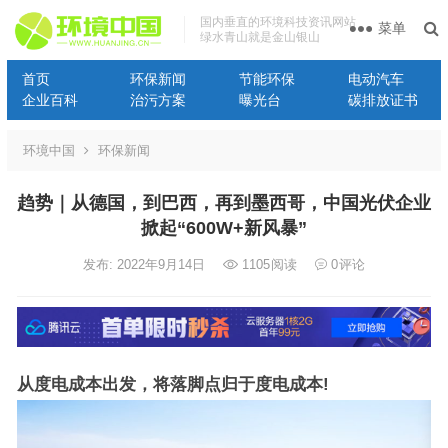
国内垂直的环境科技资讯网站
菜单
绿水青山就是金山银山
首页
环保新闻
节能环保
电动汽车
企业百科
治污方案
曝光台
碳排放证书
环境中国
环保新闻
趋势｜从德国，到巴西，再到墨西哥，中国光伏企业
掀起“600W+新风暴”
发布: 2022年9月14日
1105
阅读
0
评论
从度电成本出发，将落脚点归于度电成本!