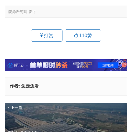
能源严究院 麦可
打赏
110
赞
作者:
边走边看
上一篇