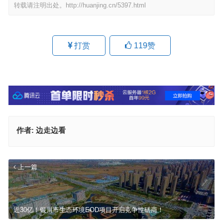
转载请注明出处。
http://huanjing.cn/5397.html
打赏
119
赞
作者:
边走边看
上一篇
近30亿！银川市生态环境EOD项目开启竞争性磋商！