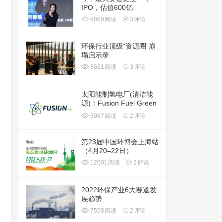
IPO，估值600亿
9869
阅读
3
评论
环保行业顶级“资源圈”崩
塌启示录
8661
阅读
3
评论
太阳能制氢电厂(清洁能
源)：Fusion Fuel Green
plc(HTOO)
9987
阅读
2
评论
第23届中国环博会上海站
（4月20–22日）
12601
阅读
2
评论
2022环保产业6大赛道发
展趋势
7558
阅读
2
评论