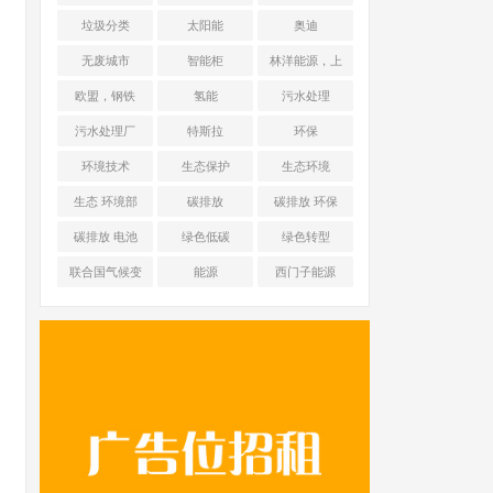
能源 光伏+储能
垃圾分类
太阳能
奥迪
无废城市
智能柜
林洋能源，上
海舜华新能源
欧盟，钢铁
氢能
污水处理
污水处理厂
特斯拉
环保
环境技术
生态保护
生态环境
生态 环境部
碳排放
碳排放 环保
碳排放 电池
绿色低碳
绿色转型
联合国气候变
能源
西门子能源
化框架公约