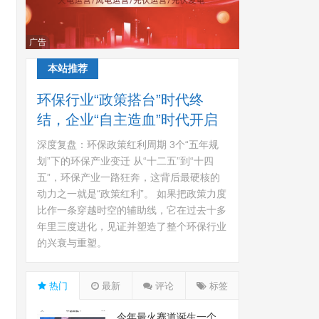
广告
本站推荐
环保行业“政策搭台”时代终
结，企业“自主造血”时代开启
深度复盘：环保政策红利周期 3个“五年规
划”下的环保产业变迁 从“十二五”到“十四
五”，环保产业一路狂奔，这背后最硬核的
动力之一就是“政策红利”。 如果把政策力度
比作一条穿越时空的辅助线，它在过去十多
年里三度进化，见证并塑造了整个环保行业
的兴衰与重塑。
热门
最新
评论
标签
今年最火赛道诞生一个