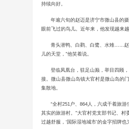
持续向好。
年逾六旬的赵迈是济宁市微山县的摄
眼前飞过的鸟儿。近年来，他发现越来
青头潜鸭、白鹳、白鹭、水雉……赵
儿的天堂，”他笑着说。
登临凤凰台，驻足山巅，举目四顾，
接。微山县微山岛镇大官村是微山岛的
集散地。
“全村251户、864人，六成干着
其实的旅游村。”大官村党支部书记、村
过越舒服，‘国际湿地城市’的金字招牌也