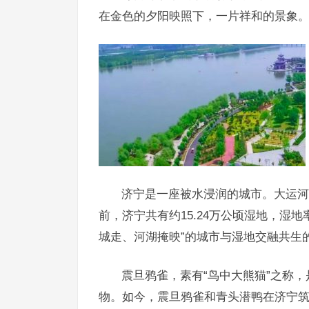
在金色的夕阳映照下，一片祥和的景象
济宁是一座被水浸润的城市。大运河
前，济宁共有约15.24万公顷湿地，湿地率
城走、河湖掩映”的城市与湿地交融共生
震旦鸦雀，素有“鸟中大熊猫”之称
物。如今，震旦鸦雀和青头潜鸭在济宁