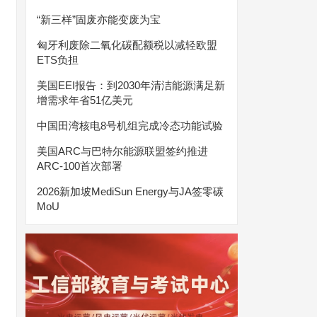
“新三样”固废亦能变废为宝
匈牙利废除二氧化碳配额税以减轻欧盟
ETS负担
美国EEI报告：到2030年清洁能源满足新
增需求年省51亿美元
中国田湾核电8号机组完成冷态功能试验
美国ARC与巴特尔能源联盟签约推进
ARC-100首次部署
2026新加坡MediSun Energy与JA签零碳
MoU