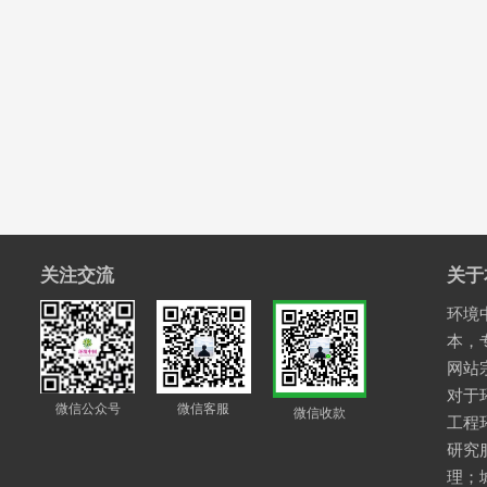
关注交流
关于
环境中
本，
网站
对于
微信公众号
微信客服
微信收款
工程
研究
理；