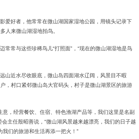
影爱好者，他常常在微山湖国家湿地公园，用镜头记录下
越多人来微山湖湿地拍鸟。
迈常常与这些珍稀鸟儿“打照面”，“现在的微山湖湿地是鸟
远山近水尽收眼底，微山岛四面湖水辽阔，风景目不暇
门户，村口紧邻微山岛大官码头，村子是微山湖景区的旅游
旅游生意，经营餐饮、住宿、特色渔湖产品等，我们这里是名副
委会主任殷昭善说，“微山湖风景越来越漂亮，我们的日子越
为我们的旅游和生活再添一把火！”