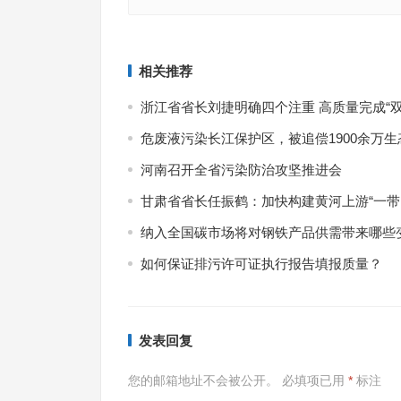
湖南部署“洞庭清波”常态化监督 全省14个市州纳入
江苏加快推进城镇环境基础设施建设
出专题整治和包片跟踪监督
上一篇
相关推荐
浙江省省长刘捷明确四个注重 高质量完成“双
危废液污染长江保护区，被追偿1900余万生
河南召开全省污染防治攻坚推进会
甘肃省省长任振鹤：加快构建黄河上游“一带
纳入全国碳市场将对钢铁产品供需带来哪些
如何保证排污许可证执行报告填报质量？
发表回复
您的邮箱地址不会被公开。
必填项已用
*
标注