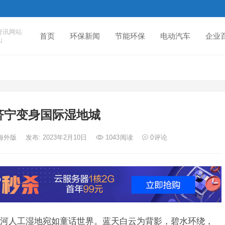
资讯网站
首页
环保新闻
节能环保
电动汽车
企业
山
济宁变身国际湿地城
报海外版
发布: 2023年2月10日
1043
阅读
0
评论
河人工湿地宛如童话世界。蓝天白云为背影，碧水环绕，