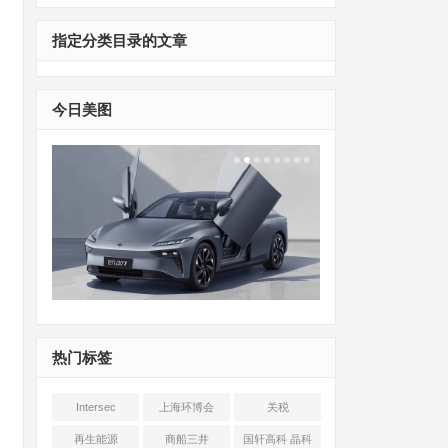
指定分类目录的文章
今日美图
热门标签
Intersec
上海环博会
关税
Shanghai
再生能源
商船三井
国轩高科 晶科