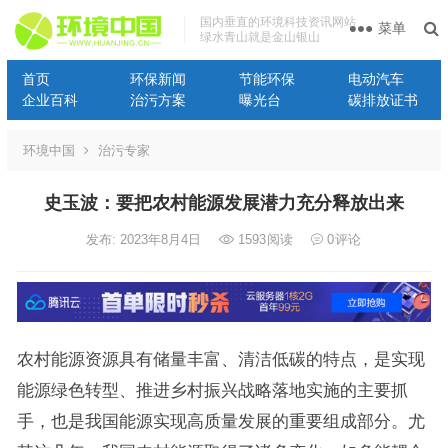
国内垂直的环境科技资讯网站
菜单
绿水青山就是金山银山
首页
环保新闻
节能环保
电动汽车
企业百科
治污方案
曝光台
碳排放证书
环境中国
治污专家
史玉波：要把农村能源发展潜力充分释放出来
发布: 2023年8月4日
1593
阅读
0
评论
农村能源资源具有储量丰富、清洁低碳的特点，是实现
能源绿色转型、推进乡村振兴战略落地实施的主要抓
手，也是我国能源实现高质量发展的重要组成部分。尤