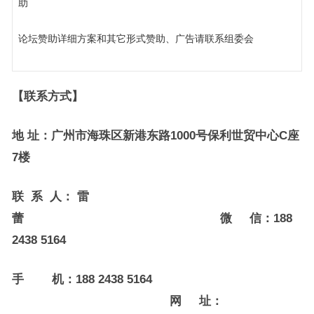
助
论坛赞助详细方案和其它形式赞助、广告请联系组委会
【联系方式】
地
址：广州市海珠区新港东路1000号保利世贸中心
C
座
7楼
联
系
人：
雷
蕾
微 信
：
188
2438 5164
手
机：
188 2438 5164
网
址：