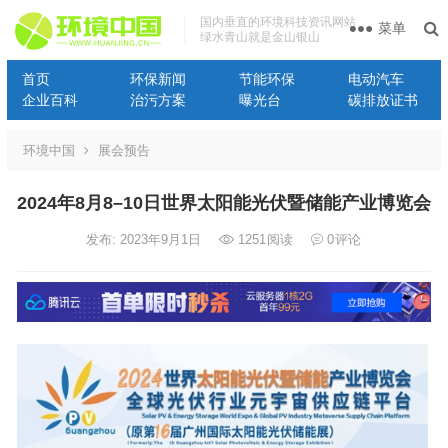
国内垂直的环境科技资讯网站
菜单
绿水青山就是金山银山
首页
环保新闻
节能环保
电动汽车
企业百科
治污方案
曝光台
碳排放证书
环境中国
展会预告
2024年8月8–10日世界太阳能光伏暨储能产业博览会
发布: 2023年9月1日
1251
阅读
0
评论