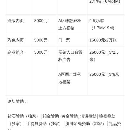
2万/幅（6Mx4M)
跨版内页
8000元
A区珠散廊桥
2.5万/幅
上方横幅
（1.7Mx19M)
彩色内页
5000元
门 票
15000元/2万张
企业简介
3000元
展馆入口背景
25000元（3*2.5
板广告
米）
A区西广场落
25000元（3*6米
地桁架
论坛赞助：
钻石赞助（独家）│铂金赞助│黄金赞助│演讲赞助│晚宴赞助
（独家）│手提袋赞助（独家）│胸牌吊绳赞助（独家）│礼品赞