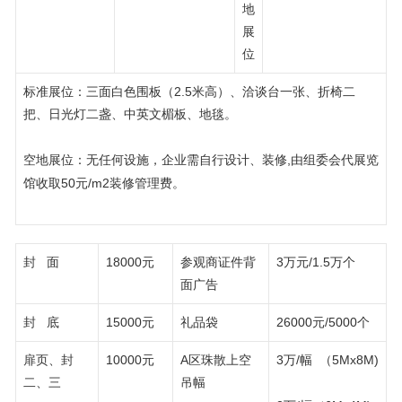
地
展
位
标准展位：三面白色围板（2.5米高）、洽谈台一张、折椅二
把、日光灯二盏、中英文楣板、地毯。
空地展位：无任何设施，企业需自行设计、装修,由组委会代展览
馆收取50元/m2装修管理费。
封 面
18000元
参观商证件背
3万元/1.5万个
面广告
封 底
15000元
礼品袋
26000元/5000个
扉页、封
10000元
A区珠散上空
3万/幅 （5Mx8M)
二、三
吊幅