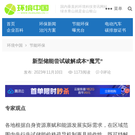
国内垂直的环境科技资讯网站
菜单
绿水青山就是金山银山
首页
环保新闻
节能环保
电动汽车
企业百科
治污方案
曝光台
碳排放证书
环境中国
节能环保
新型储能尝试破解成本“魔咒”
发布: 2023年11月10日
1173
阅读
0
评论
专家观点
各地根据自身资源禀赋和能源发展实际需求，在区域范
围内先行先试储能价格疏导机制更具操作性，既可纾解