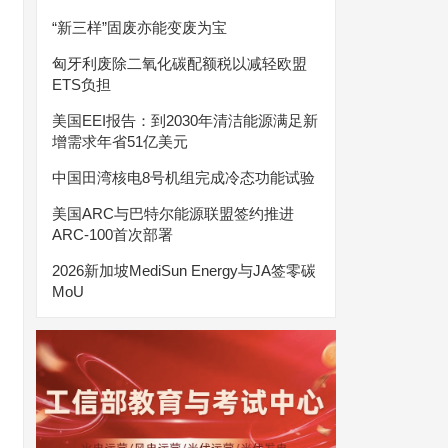
“新三样”固废亦能变废为宝
匈牙利废除二氧化碳配额税以减轻欧盟
ETS负担
美国EEI报告：到2030年清洁能源满足新
增需求年省51亿美元
中国田湾核电8号机组完成冷态功能试验
美国ARC与巴特尔能源联盟签约推进
ARC-100首次部署
2026新加坡MediSun Energy与JA签零碳
MoU