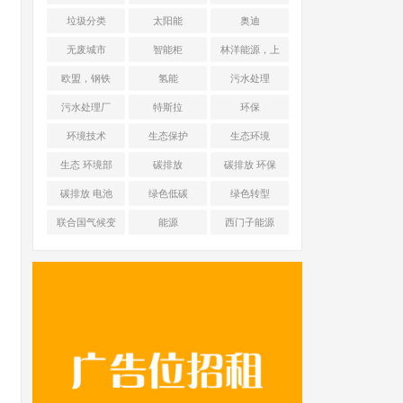
能源 光伏+储能
垃圾分类
太阳能
奥迪
无废城市
智能柜
林洋能源，上
海舜华新能源
欧盟，钢铁
氢能
污水处理
污水处理厂
特斯拉
环保
环境技术
生态保护
生态环境
生态 环境部
碳排放
碳排放 环保
碳排放 电池
绿色低碳
绿色转型
联合国气候变
能源
西门子能源
化框架公约