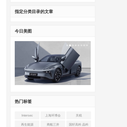
指定分类目录的文章
今日美图
热门标签
Intersec
上海环博会
关税
Shanghai
再生能源
商船三井
国轩高科 晶科