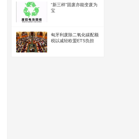
“新三样”固废亦能变废为
宝
匈牙利废除二氧化碳配额
税以减轻欧盟ETS负担