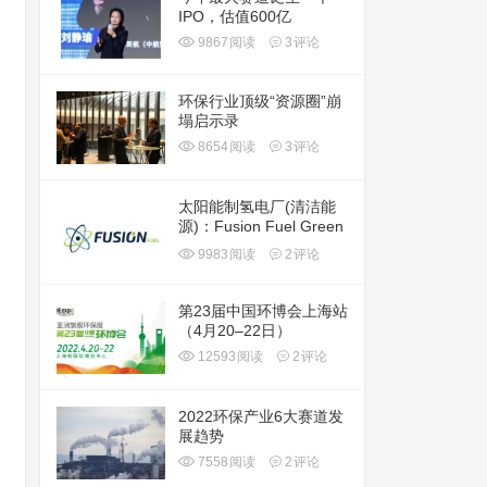
IPO，估值600亿
9867
阅读
3
评论
环保行业顶级“资源圈”崩
塌启示录
8654
阅读
3
评论
太阳能制氢电厂(清洁能
源)：Fusion Fuel Green
plc(HTOO)
9983
阅读
2
评论
第23届中国环博会上海站
（4月20–22日）
12593
阅读
2
评论
2022环保产业6大赛道发
展趋势
7558
阅读
2
评论