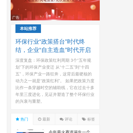
广告
本站推荐
环保行业“政策搭台”时代终
结，企业“自主造血”时代开启
深度复盘：环保政策红利周期 3个“五年规
划”下的环保产业变迁 从“十二五”到“十四
五”，环保产业一路狂奔，这背后最硬核的
动力之一就是“政策红利”。 如果把政策力度
比作一条穿越时空的辅助线，它在过去十多
年里三度进化，见证并塑造了整个环保行业
的兴衰与重塑。
热门
最新
评论
标签
今年最火赛道诞生一个