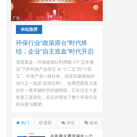
广告
本站推荐
环保行业“政策搭台”时代终
结，企业“自主造血”时代开启
深度复盘：环保政策红利周期 3个“五年规
划”下的环保产业变迁 从“十二五”到“十四
五”，环保产业一路狂奔，这背后最硬核的
动力之一就是“政策红利”。 如果把政策力度
比作一条穿越时空的辅助线，它在过去十多
年里三度进化，见证并塑造了整个环保行业
的兴衰与重塑。
热门
最新
评论
标签
今年最火赛道诞生一个