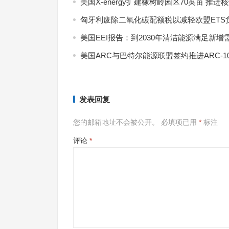
美国X-energy扩建橡树岭园区70英亩 推进
匈牙利废除二氧化碳配额税以减轻欧盟ETS
美国EEI报告：到2030年清洁能源满足新增
美国ARC与巴特尔能源联盟签约推进ARC-1
发表回复
您的邮箱地址不会被公开。
必填项已用
*
标注
7月
评论
*
式现