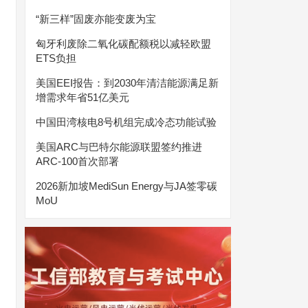
“新三样”固废亦能变废为宝
匈牙利废除二氧化碳配额税以减轻欧盟
ETS负担
美国EEI报告：到2030年清洁能源满足新
增需求年省51亿美元
中国田湾核电8号机组完成冷态功能试验
美国ARC与巴特尔能源联盟签约推进
ARC-100首次部署
2026新加坡MediSun Energy与JA签零碳
MoU