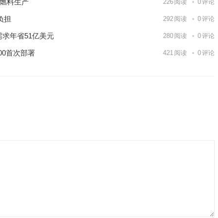
核燃料生产
226
阅读
0
评论
负担
292
阅读
0
评论
需求年省51亿美元
280
阅读
0
评论
00首次部署
421
阅读
0
评论
9日 上海合作组织国家绿色发展论坛开幕
场