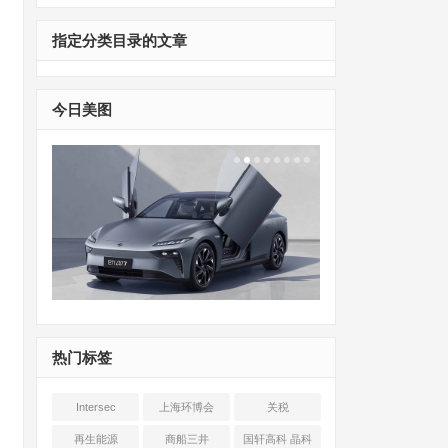
指定分类目录的文章
今日美图
热门标签
Intersec
上海环博会
关税
Shanghai
再生能源
商船三井
国轩高科 晶科