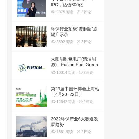
IPO，估值600亿
9875
阅读
3
评论
环保行业顶级“资源圈”崩
塌启示录
8692
阅读
3
评论
太阳能制氢电厂(清洁能
源)：Fusion Fuel Green
plc(HTOO)
10014
阅读
2
评论
第23届中国环博会上海站
（4月20–22日）
12642
阅读
2
评论
2022环保产业6大赛道发
展趋势
7561
阅读
2
评论