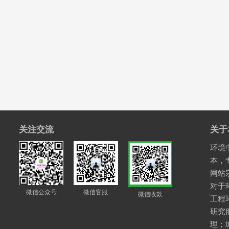
关注交流
关于
环境中
本，
网站
对于
微信公众号
微信客服
微信收款
工程
研究
理；