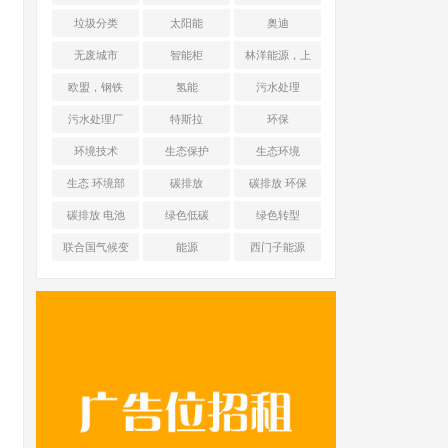
能源 光伏+储能
垃圾分类
太阳能
奥迪
无废城市
智能柜
林洋能源，上
海舜华新能源
欧盟，钢铁
氢能
污水处理
污水处理厂
特斯拉
环保
环境技术
生态保护
生态环境
生态 环境部
碳排放
碳排放 环保
碳排放 电池
绿色低碳
绿色转型
联合国气候变
能源
西门子能源
化框架公约