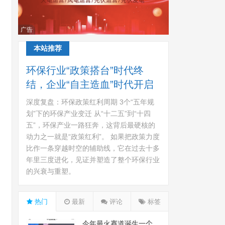
广告
本站推荐
环保行业“政策搭台”时代终
结，企业“自主造血”时代开启
深度复盘：环保政策红利周期 3个“五年规
划”下的环保产业变迁 从“十二五”到“十四
五”，环保产业一路狂奔，这背后最硬核的
动力之一就是“政策红利”。 如果把政策力度
比作一条穿越时空的辅助线，它在过去十多
年里三度进化，见证并塑造了整个环保行业
的兴衰与重塑。
热门
最新
评论
标签
今年最火赛道诞生一个