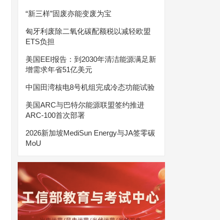
“新三样”固废亦能变废为宝
匈牙利废除二氧化碳配额税以减轻欧盟
ETS负担
美国EEI报告：到2030年清洁能源满足新
增需求年省51亿美元
中国田湾核电8号机组完成冷态功能试验
美国ARC与巴特尔能源联盟签约推进
ARC-100首次部署
2026新加坡MediSun Energy与JA签零碳
MoU