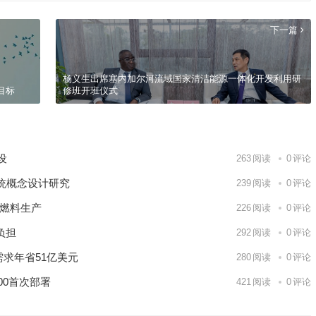
下一篇
杨义生出席塞内加尔河流域国家清洁能源一体化开发利用研
目标
修班开班仪式
建设
263
阅读
0
评论
统概念设计研究
239
阅读
0
评论
9日 上海合作组织国家绿色发展论坛开幕
场
核燃料生产
226
阅读
0
评论
负担
292
阅读
0
评论
需求年省51亿美元
280
阅读
0
评论
00首次部署
421
阅读
0
评论