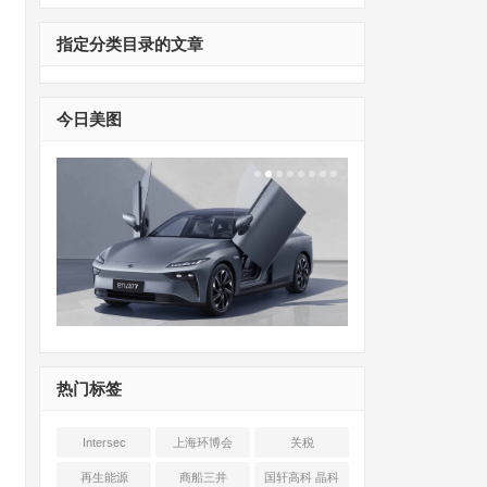
指定分类目录的文章
今日美图
热门标签
Intersec
上海环博会
关税
Shanghai
再生能源
商船三井
国轩高科 晶科