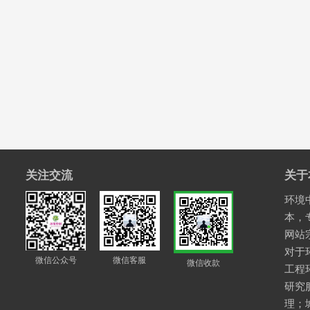
关注交流
关于
环境中
本，
网站
对于
微信公众号
微信客服
微信收款
工程
研究
理；