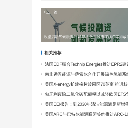
上一篇
欧盟启动气候融资计划 助力数百城市实现净零排放
相关推荐
法国EDF联合Technip Energies推进EPR2
南非远景能源与萨索尔合作开展绿色氢能系
7月
式现
美国X-energy扩建橡树岭园区70英亩 推进
匈牙利废除二氧化碳配额税以减轻欧盟ETS
美国EEI报告：到2030年清洁能源满足新增
美国ARC与巴特尔能源联盟签约推进ARC-1