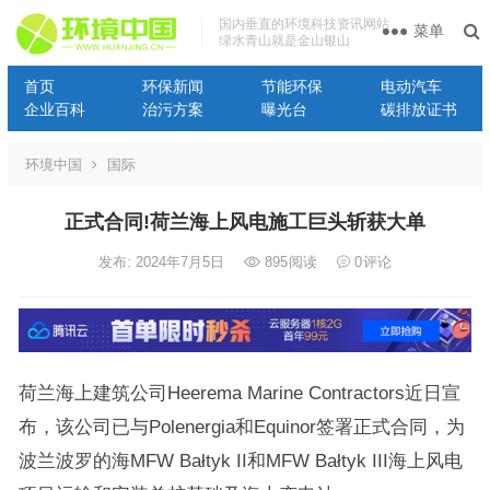
国内垂直的环境科技资讯网站
菜单
绿水青山就是金山银山
首页
环保新闻
节能环保
电动汽车
企业百科
治污方案
曝光台
碳排放证书
环境中国
国际
正式合同!荷兰海上风电施工巨头斩获大单
发布: 2024年7月5日
895
阅读
0
评论
荷兰海上建筑公司Heerema Marine Contractors近日宣
布，该公司已与Polenergia和Equinor签署正式合同，为
波兰波罗的海MFW Bałtyk II和MFW Bałtyk III海上风电