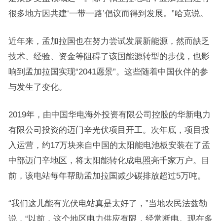
很多地方因共建‘一带一路’倡议而得到发展。”哈克说。
近年来，孟加拉国也在努力尝试发展新能源，然而缺乏
技术、经验、资金等阻碍了该国能源转型的步伐，也影
响到孟加拉国实现“2041愿景”。这些随着中国伙伴的参
与发生了变化。
2019年，由中国华电海外投资有限公司控股的华新电力
有限公司投资的迈门辛光伏项目开工。次年底，项目投
入运营，约17万块来自中国的太阳能电池板安装在了孟
中部迈门辛地区，将太阳能转化成电照亮千家万户。目
前，该电站每年帮助孟加拉国减少碳排放超过5万吨。
“我们这儿能有光伏电站真是太好了，”当地农民法兹勒
说，“以前，这个地区电力供应有限，经常断电。现在多