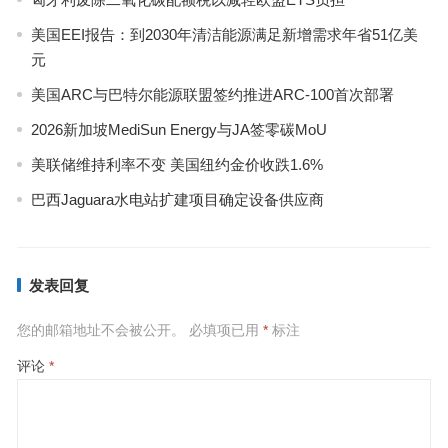
美国EEI报告：到2030年清洁能源满足新增需求年省51亿美
元
美国ARC与巴特尔能源联盟签约推进ARC-100首次部署
2026新加坡MediSun Energy与JA签零碳MoU
美联储维持利率不变 美国纽约金价收跌1.6%
巴西Jaguara水电站扩建项目确定设备供应商
发表回复
您的邮箱地址不会被公开。
必填项已用
*
标注
评论
*