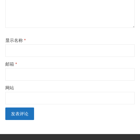
显示名称
*
邮箱
*
网站