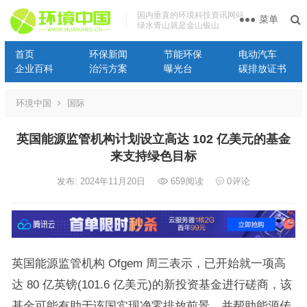
国内垂直的环境科技资讯网站
菜单
绿水青山就是金山银山
首页
环保新闻
节能环保
电动汽车
企业百科
治污方案
曝光台
碳排放证书
环境中国
国际
英国能源监管机构计划设立高达 102 亿美元的基金
来支持绿色目标
发布: 2024年11月20日
659
阅读
0
评论
英国能源监管机构 Ofgem 周三表示，已开始就一项高
达 80 亿英镑(101.6 亿美元)的新投资基金进行磋商，该
基金可能有助于该国实现净零排放前景，并帮助能源传