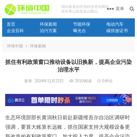
国内垂直的环境科技资讯网站
菜单
绿水青山就是金山银山
首页
环保新闻
节能环保
电动汽车
企业百科
治污方案
曝光台
碳排放证书
环境中国
环保新闻
抓住有利政策窗口推动设备以旧换新，提高企业污染
治理水平
发布: 2024年11月22日
2010
阅读
0
评论
生态环境部部长黄润秋日前赴新疆
维吾
尔自治区调研时
强调，要算大账算长远账，抓住国家支持大规模设备更
新改造的有利政策窗口，加大投入力度，提高企业污染