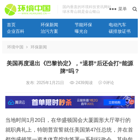
国内垂直的环境科技资讯网站
菜单
绿水青山就是金山银山
首页
环保新闻
节能环保
电动汽车
企业百科
治污方案
曝光台
碳排放证书
环境中国
环保新闻
美国再度退出《巴黎协定》，“退群”后还会打“能源
牌”吗？
发布: 2025年1月21日
2439
阅读
0
评论
当地时间1月20日，在华盛顿国会大厦圆形大厅举行的
就职典礼上，特朗普宣誓就任美国第47任总统，并在首
都华盛顿第一资本体育馆内签署一系列行政令，其中包