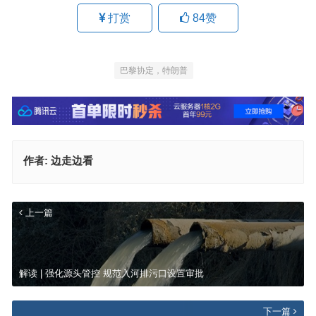
打赏
84
赞
巴黎协定，特朗普
作者:
边走边看
上一篇
解读 | 强化源头管控 规范入河排污口设置审批
下一篇