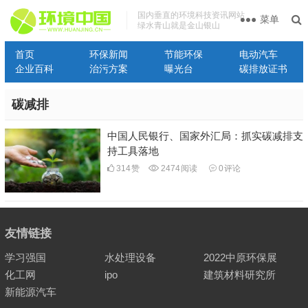
国内垂直的环境科技资讯网站
菜单
绿水青山就是金山银山
首页
环保新闻
节能环保
电动汽车
企业百科
治污方案
曝光台
碳排放证书
碳减排
中国人民银行、国家外汇局：抓实碳减排支
持工具落地
314
赞
2474
阅读
0
评论
友情链接
学习强国
水处理设备
2022中原环保展
化工网
ipo
建筑材料研究所
新能源汽车