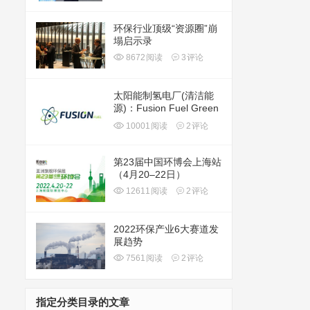
环保行业顶级“资源圈”崩
塌启示录
8672
阅读
3
评论
太阳能制氢电厂(清洁能
源)：Fusion Fuel Green
plc(HTOO)
10001
阅读
2
评论
第23届中国环博会上海站
（4月20–22日）
12611
阅读
2
评论
2022环保产业6大赛道发
展趋势
7561
阅读
2
评论
指定分类目录的文章