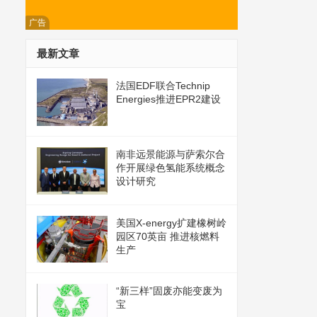
广告
最新文章
法国EDF联合Technip
Energies推进EPR2建设
南非远景能源与萨索尔合
作开展绿色氢能系统概念
设计研究
美国X-energy扩建橡树岭
园区70英亩 推进核燃料
生产
“新三样”固废亦能变废为
宝