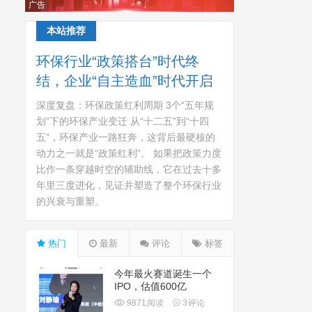
广告
本站推荐
环保行业“政策搭台”时代终
结，企业“自主造血”时代开启
深度复盘：环保政策红利周期 3个“五年规
划”下的环保产业变迁 从“十二五”到“十四
五”，环保产业一路狂奔，这背后最硬核的
动力之一就是“政策红利”。 如果把政策力度
比作一条穿越时空的辅助线，它在过去十多
年里三度进化，见证并塑造了整个环保行业
的兴衰与重塑。
热门
最新
评论
标签
今年最火赛道诞生一个
IPO，估值600亿
9871
阅读
3
评论