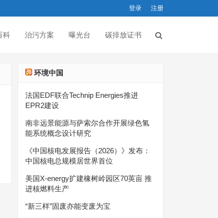
登录
注册
百科
治污方案
曝光台
碳排放证书
环境中国
法国EDF联合Technip Energies推进
EPR2建设
南非远景能源与萨索尔合作开展绿色氢
能系统概念设计研究
《中国核电发展报告（2026）》发布：
中国核电总规模居世界首位
美国X-energy扩建橡树岭园区70英亩 推
进核燃料生产
“新三样”固废亦能变废为宝