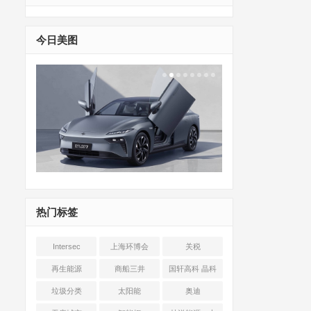
今日美图
热门标签
Intersec
上海环博会
关税
Shanghai
再生能源
商船三井
国轩高科 晶科
能源 光伏+储能
垃圾分类
太阳能
奥迪