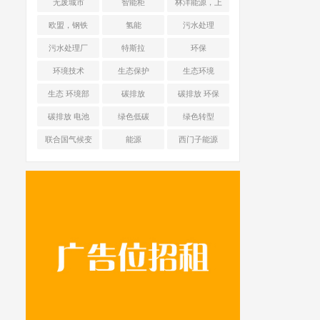
无废城市
智能柜
林洋能源，上
海舜华新能源
欧盟，钢铁
氢能
污水处理
污水处理厂
特斯拉
环保
环境技术
生态保护
生态环境
生态 环境部
碳排放
碳排放 环保
碳排放 电池
绿色低碳
绿色转型
联合国气候变
能源
西门子能源
化框架公约