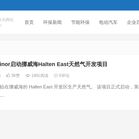
资讯网站
首页
环保新闻
节能环保
电动汽车
企业
山
uinor启动挪威海Halten East天然气开发项目
日
39
赞
1491
阅读
0
评论
 已开始在挪威海的 Halten East 开发区生产天然气。 该项目正式启动，第
a…