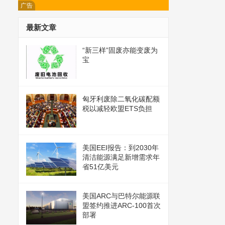
广告
最新文章
“新三样”固废亦能变废为
宝
匈牙利废除二氧化碳配额
税以减轻欧盟ETS负担
美国EEI报告：到2030年
清洁能源满足新增需求年
省51亿美元
美国ARC与巴特尔能源联
盟签约推进ARC-100首次
部署