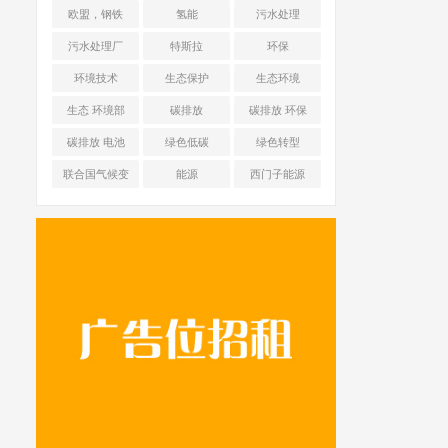
海舜华新能源
欧盟，钢铁
氢能
污水处理
污水处理厂
特斯拉
环保
环境技术
生态保护
生态环境
生态 环境部
碳排放
碳排放 环保
碳排放 电池
绿色低碳
绿色转型
联合国气候变
能源
西门子能源
化框架公约