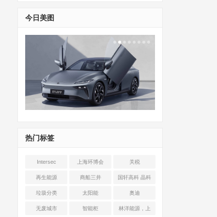
今日美图
热门标签
Intersec
上海环博会
关税
Shanghai
再生能源
商船三井
国轩高科 晶科
能源 光伏+储能
垃圾分类
太阳能
奥迪
无废城市
智能柜
林洋能源，上