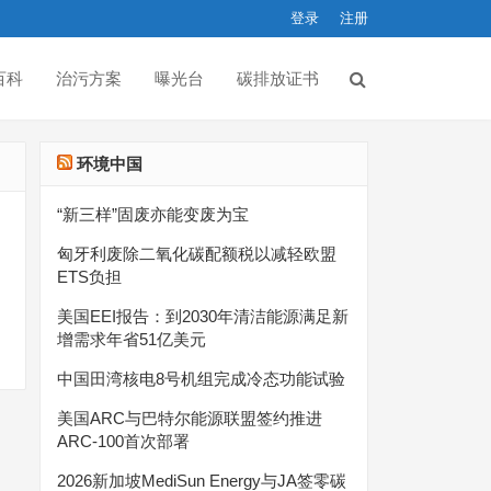
登录
注册
百科
治污方案
曝光台
碳排放证书
环境中国
“新三样”固废亦能变废为宝
匈牙利废除二氧化碳配额税以减轻欧盟
ETS负担
美国EEI报告：到2030年清洁能源满足新
增需求年省51亿美元
中国田湾核电8号机组完成冷态功能试验
美国ARC与巴特尔能源联盟签约推进
ARC-100首次部署
2026新加坡MediSun Energy与JA签零碳