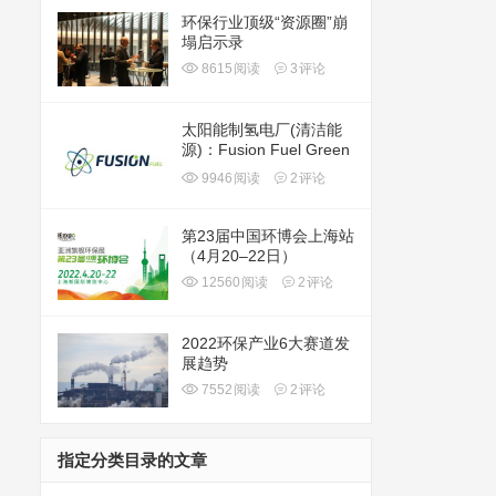
环保行业顶级“资源圈”崩
塌启示录
8615
阅读
3
评论
太阳能制氢电厂(清洁能
源)：Fusion Fuel Green
plc(HTOO)
9946
阅读
2
评论
第23届中国环博会上海站
（4月20–22日）
12560
阅读
2
评论
2022环保产业6大赛道发
展趋势
7552
阅读
2
评论
指定分类目录的文章