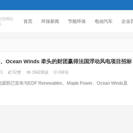
资讯网站
首页
环保新闻
节能环保
电动汽车
企业
山
F、Ocean Winds 牵头的财团赢得法国浮动风电项目招标
0日
52
赞
1562
阅读
0
评论
已宣布与EDF Renewables、Maple Power、Ocean Winds及