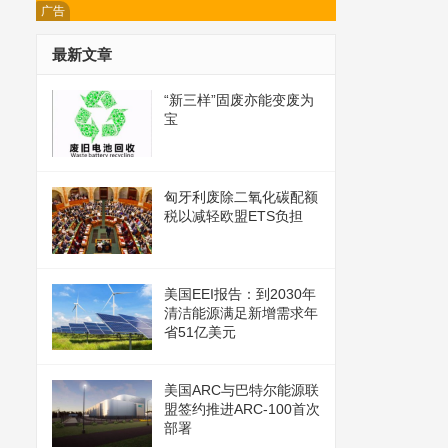
广告
最新文章
“新三样”固废亦能变废为
宝
匈牙利废除二氧化碳配额
税以减轻欧盟ETS负担
美国EEI报告：到2030年
清洁能源满足新增需求年
省51亿美元
美国ARC与巴特尔能源联
盟签约推进ARC-100首次
部署