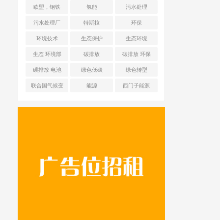
海舜华新能源
欧盟，钢铁
氢能
污水处理
污水处理厂
特斯拉
环保
环境技术
生态保护
生态环境
生态 环境部
碳排放
碳排放 环保
碳排放 电池
绿色低碳
绿色转型
联合国气候变
能源
西门子能源
化框架公约