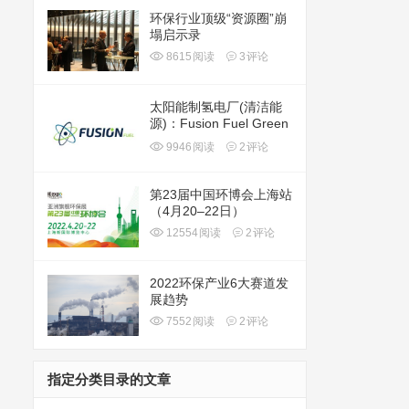
环保行业顶级“资源圈”崩
塌启示录
8615
阅读
3
评论
太阳能制氢电厂(清洁能
源)：Fusion Fuel Green
plc(HTOO)
9946
阅读
2
评论
第23届中国环博会上海站
（4月20–22日）
12554
阅读
2
评论
2022环保产业6大赛道发
展趋势
7552
阅读
2
评论
指定分类目录的文章