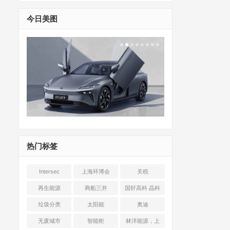
今日美图
热门标签
Intersec
上海环博会
关税
Shanghai
再生能源
商船三井
国轩高科 晶科
能源 光伏+储能
垃圾分类
太阳能
奥迪
无废城市
智能柜
林洋能源，上