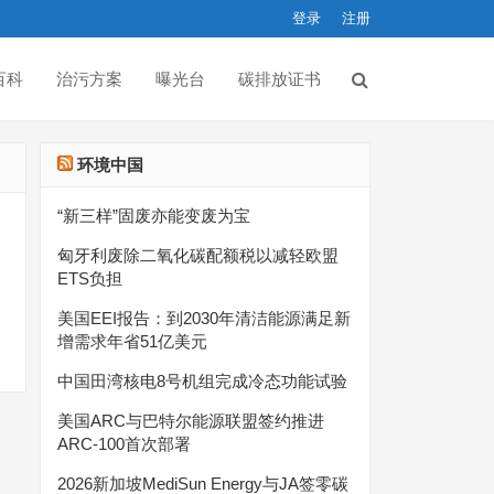
登录
注册
百科
治污方案
曝光台
碳排放证书
环境中国
“新三样”固废亦能变废为宝
匈牙利废除二氧化碳配额税以减轻欧盟
ETS负担
美国EEI报告：到2030年清洁能源满足新
增需求年省51亿美元
中国田湾核电8号机组完成冷态功能试验
美国ARC与巴特尔能源联盟签约推进
ARC-100首次部署
2026新加坡MediSun Energy与JA签零碳