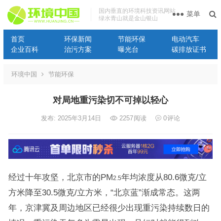
国内垂直的环境科技资讯网站
菜单
绿水青山就是金山银山
首页
环保新闻
节能环保
电动汽车
企业百科
治污方案
曝光台
碳排放证书
环境中国
节能环保
对局地重污染切不可掉以轻心
发布: 2025年3月14日
2257
阅读
0
评论
经过十年攻坚，北京市的PM
年均浓度从80.6微克/立
2.5
方米降至30.5微克/立方米，“北京蓝”渐成常态。这两
年，京津冀及周边地区已经很少出现重污染持续数日的