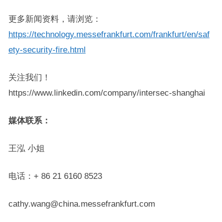
更多新闻资料，请浏览：
https://technology.messefrankfurt.com/frankfurt/en/saf
ety-security-fire.html
关注我们！
https://www.linkedin.com/company/intersec-shanghai
媒体联系：
王泓 小姐
电话：+ 86 21 6160 8523
cathy.wang@china.messefrankfurt.com