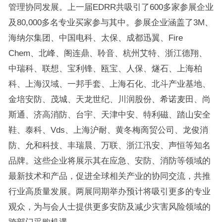
管理协同发展。上一届EDRR共吸引了600多家参展企业
及80,000多名专业买家参与其中。参展企业涵盖了3M、
海纳尔集团、中国电科、太保、成都迅翼、Fire
Chem、北峰、阁连鼎、聆音、杭州艾特、浙江德翔、
中瑞科、联想、宝利锋、瓯宝、人保、燧石、上海柏
科、上海汉域、一邦手套、上海石化、北斗产业基地、
金培安防、茂城、天龙世纪、川润股份、希诺麦田、尚
斯通、济高消防、台宇、天津中安、特利磁、踏山安全
鞋、泰科、Vds、上海沪耐、黄冬梅啇贸公司、龙俊消
防、允和科技、丰瑞晨、万联、浙江汛安、声恒等知名
品牌。这些企业将展示其在应急、安防、消防等领域的
最新技术和产品，促进全球相关产业的协同交流，共推
行业高质量发展。两展同期举办预计将吸引更多的专业
观众，为与会人士提供更多安防及减少灾害风险领域的
跨部门采购机遇。