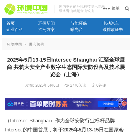
国内垂直的环境科技资讯网站
菜单
绿水青山就是金山银山
首页
环保新闻
节能环保
电动汽车
企业百科
治污方案
曝光台
碳排放证书
环境中国
展会预告
2025年5月13-15日Intersec Shanghai 汇聚全球展
商 共筑大安全产业数字生态国际安防设备及技术展
览会（上海）
发布: 2025年5月6日
2770
阅读
0
评论
（Intersec Shanghai）作为全球安防行业标杆品牌
Intersec的中国首展，将于
2025
年
5
月
13-15
日
在国家会