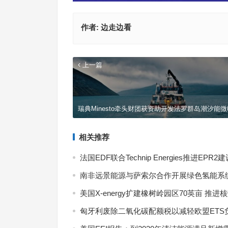
作者:
边走边看
上一篇
瑞典Minesto牵头财团获资助开发法罗群岛潮汐能
相关推荐
7月
式现
法国EDF联合Technip Energies推进EPR2
南非远景能源与萨索尔合作开展绿色氢能系
美国X-energy扩建橡树岭园区70英亩 推进
匈牙利废除二氧化碳配额税以减轻欧盟ETS