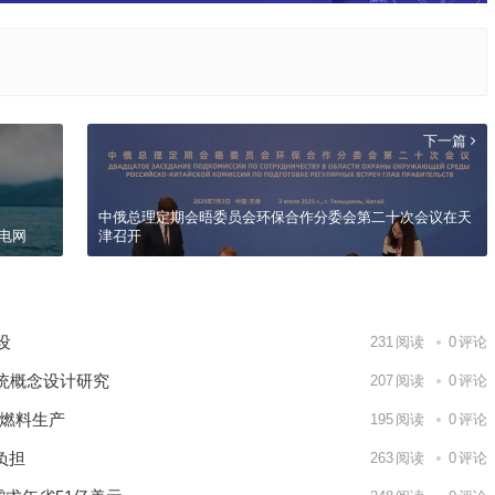
下一篇
中俄总理定期会晤委员会环保合作分委会第二十次会议在天
微电网
津召开
9日 上海合作组织国家绿色发展论坛开幕
场
建设
231
阅读
0
评论
统概念设计研究
207
阅读
0
评论
核燃料生产
195
阅读
0
评论
负担
263
阅读
0
评论