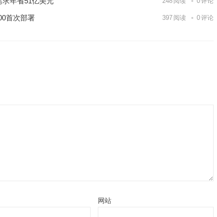
需求年省51亿美元
248
阅读
0
评论
00首次部署
397
阅读
0
评论
网站