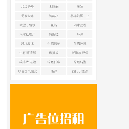
能源 光伏+储能
垃圾分类
太阳能
奥迪
无废城市
智能柜
林洋能源，上
海舜华新能源
欧盟，钢铁
氢能
污水处理
污水处理厂
特斯拉
环保
环境技术
生态保护
生态环境
生态 环境部
碳排放
碳排放 环保
碳排放 电池
绿色低碳
绿色转型
联合国气候变
能源
西门子能源
化框架公约