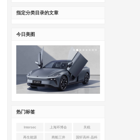
指定分类目录的文章
今日美图
热门标签
Intersec
上海环博会
关税
Shanghai
再生能源
商船三井
国轩高科 晶科