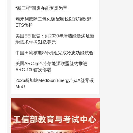
“新三样”固废亦能变废为宝
匈牙利废除二氧化碳配额税以减轻欧盟
ETS负担
美国EEI报告：到2030年清洁能源满足新
增需求年省51亿美元
中国田湾核电8号机组完成冷态功能试验
美国ARC与巴特尔能源联盟签约推进
ARC-100首次部署
2026新加坡MediSun Energy与JA签零碳
MoU