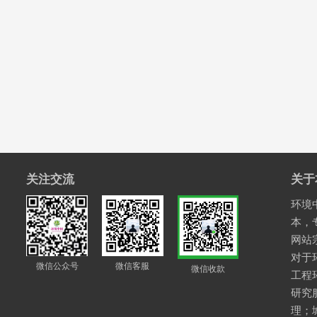
关注交流
关于
环境中
本，
网站
对于
微信公众号
微信客服
微信收款
工程
研究
理；