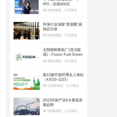
IPO，估值600亿
9865
阅读
3
评论
环保行业顶级“资源圈”崩
塌启示录
8649
阅读
3
评论
太阳能制氢电厂(清洁能
源)：Fusion Fuel Green
plc(HTOO)
9981
阅读
2
评论
第23届中国环博会上海站
（4月20–22日）
12589
阅读
2
评论
2022环保产业6大赛道发
展趋势
7558
阅读
2
评论