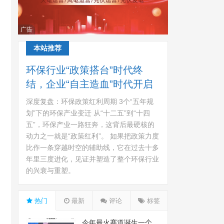
广告
本站推荐
环保行业“政策搭台”时代终
结，企业“自主造血”时代开启
深度复盘：环保政策红利周期 3个“五年规
划”下的环保产业变迁 从“十二五”到“十四
五”，环保产业一路狂奔，这背后最硬核的
动力之一就是“政策红利”。 如果把政策力度
比作一条穿越时空的辅助线，它在过去十多
年里三度进化，见证并塑造了整个环保行业
的兴衰与重塑。
热门
最新
评论
标签
今年最火赛道诞生一个