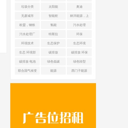
能源 光伏+储能
垃圾分类
太阳能
奥迪
无废城市
智能柜
林洋能源，上
海舜华新能源
欧盟，钢铁
氢能
污水处理
污水处理厂
特斯拉
环保
环境技术
生态保护
生态环境
生态 环境部
碳排放
碳排放 环保
碳排放 电池
绿色低碳
绿色转型
联合国气候变
能源
西门子能源
化框架公约