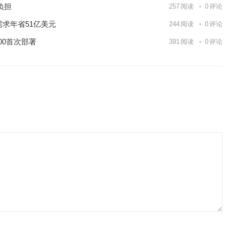
负担
257
阅读
0
评论
需求年省51亿美元
244
阅读
0
评论
00首次部署
391
阅读
0
评论
9日 上海合作组织国家绿色发展论坛开幕
场