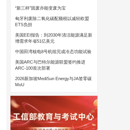
“新三样”固废亦能变废为宝
匈牙利废除二氧化碳配额税以减轻欧盟
ETS负担
美国EEI报告：到2030年清洁能源满足新
增需求年省51亿美元
中国田湾核电8号机组完成冷态功能试验
美国ARC与巴特尔能源联盟签约推进
ARC-100首次部署
2026新加坡MediSun Energy与JA签零碳
MoU