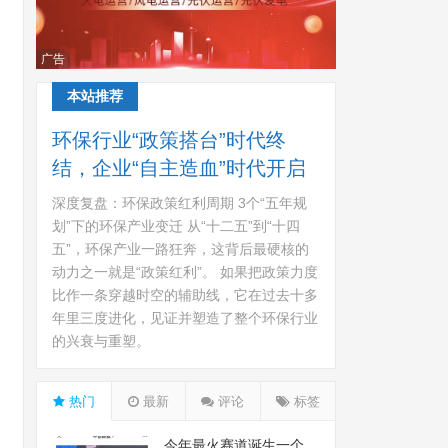
广告
本站推荐
环保行业“政策搭台”时代终
结，企业“自主造血”时代开启
深度复盘：环保政策红利周期 3个“五年规
划”下的环保产业变迁 从“十二五”到“十四
五”，环保产业一路狂奔，这背后最硬核的
动力之一就是“政策红利”。 如果把政策力度
比作一条穿越时空的辅助线，它在过去十多
年里三度进化，见证并塑造了整个环保行业
的兴衰与重塑。
热门
最新
评论
标签
今年最火赛道诞生一个