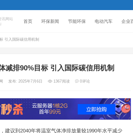
资讯网站
首页
环保新闻
节能环保
电动汽车
企业
山
目标 引入国际碳信用机制
气体减排90%目标 引入国际碳信用机制
度网
发布: 2025年7月6日
1367
阅读
0
评论
建议到2040年将温室气体净排放量较1990年水平减少