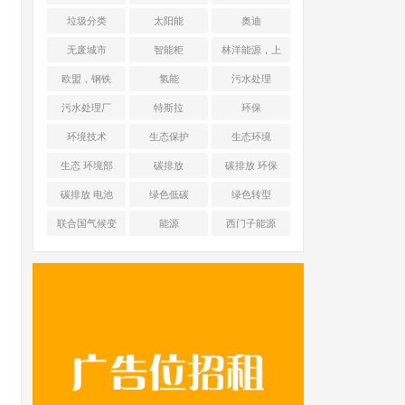
能源 光伏+储能
垃圾分类
太阳能
奥迪
无废城市
智能柜
林洋能源，上
海舜华新能源
欧盟，钢铁
氢能
污水处理
污水处理厂
特斯拉
环保
环境技术
生态保护
生态环境
生态 环境部
碳排放
碳排放 环保
碳排放 电池
绿色低碳
绿色转型
联合国气候变
能源
西门子能源
化框架公约