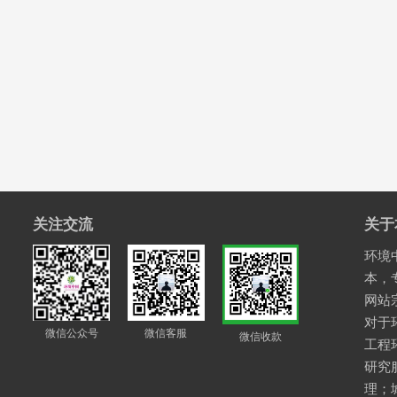
关注交流
关于
环境中
本，
网站
对于
微信公众号
微信客服
微信收款
工程
研究
理；