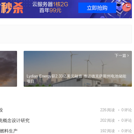
下一篇
Lydian Energy获2.33亿美元融资 推进德克萨斯州电池储能
9日 上海合作组织国家绿色发展论坛开幕
项目
场
建设
226
阅读
0
评论
统概念设计研究
202
阅读
0
评论
核燃料生产
192
阅读
0
评论