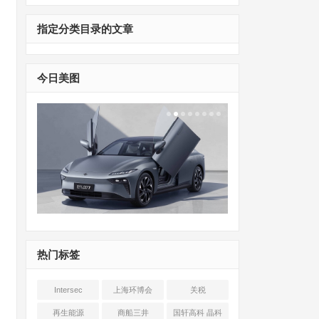
指定分类目录的文章
今日美图
热门标签
Intersec
上海环博会
关税
Shanghai
再生能源
商船三井
国轩高科 晶科