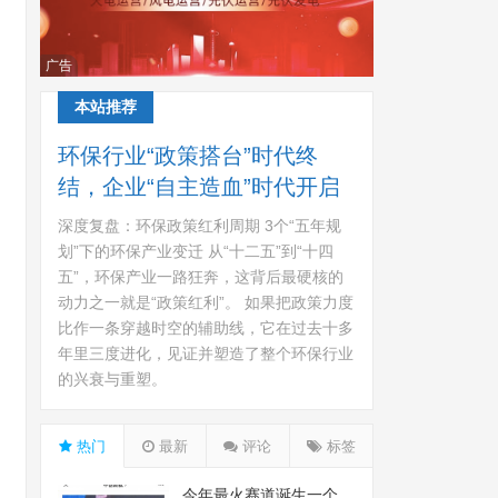
广告
本站推荐
环保行业“政策搭台”时代终
结，企业“自主造血”时代开启
深度复盘：环保政策红利周期 3个“五年规
划”下的环保产业变迁 从“十二五”到“十四
五”，环保产业一路狂奔，这背后最硬核的
动力之一就是“政策红利”。 如果把政策力度
比作一条穿越时空的辅助线，它在过去十多
年里三度进化，见证并塑造了整个环保行业
的兴衰与重塑。
热门
最新
评论
标签
今年最火赛道诞生一个