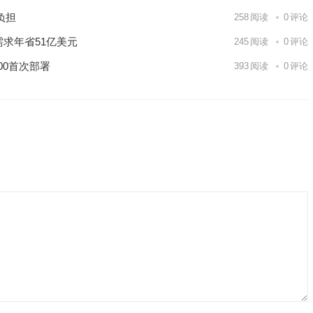
负担
258
阅读
0
评论
需求年省51亿美元
245
阅读
0
评论
00首次部署
393
阅读
0
评论