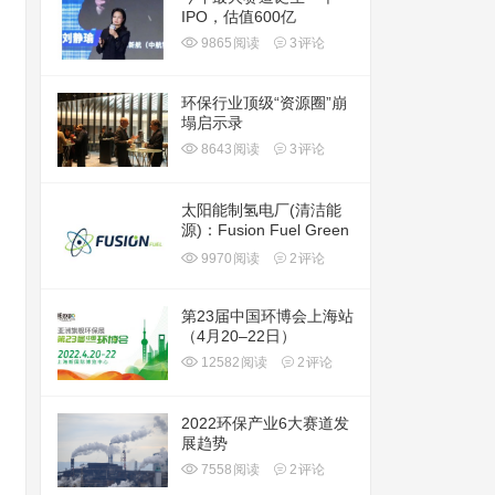
IPO，估值600亿
9865
阅读
3
评论
环保行业顶级“资源圈”崩
塌启示录
8643
阅读
3
评论
太阳能制氢电厂(清洁能
源)：Fusion Fuel Green
plc(HTOO)
9970
阅读
2
评论
第23届中国环博会上海站
（4月20–22日）
12582
阅读
2
评论
2022环保产业6大赛道发
展趋势
7558
阅读
2
评论