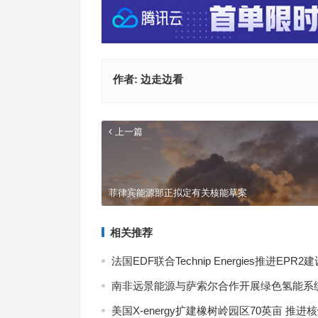
作者:
边走边看
上一篇
7月
菲律宾能源部正拟定有关核能草案
式现
相关推荐
法国EDF联合Technip Energies推进EPR2
南非远景能源与萨索尔合作开展绿色氢能系
美国X-energy扩建橡树岭园区70英亩 推进