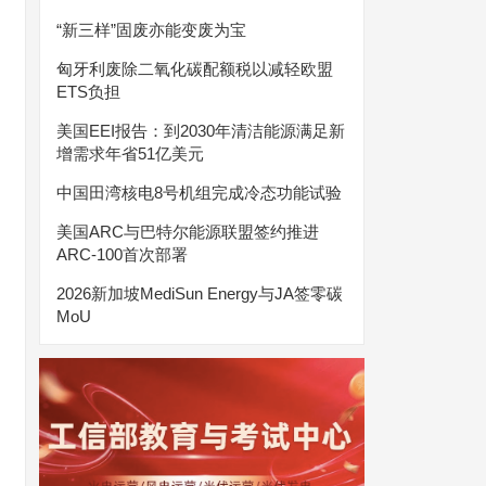
“新三样”固废亦能变废为宝
匈牙利废除二氧化碳配额税以减轻欧盟
ETS负担
美国EEI报告：到2030年清洁能源满足新
增需求年省51亿美元
中国田湾核电8号机组完成冷态功能试验
美国ARC与巴特尔能源联盟签约推进
ARC-100首次部署
2026新加坡MediSun Energy与JA签零碳
MoU